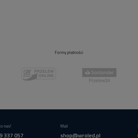
Formy płatności
o nas!
Mail
9 337 057
shop@wroled.pl