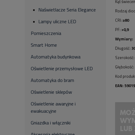
Kąt świecen
Naświetlacze Seria Elegance
Rodzaj dio
CRI:
≥80
Lampy uliczne LED
PF:
>0,9
Pomieszczenia
Wymiary:
Smart Home
Długość:
3
Automatyka budynkowa
Szerokość
Głębokość:
Oświetlenie przemysłowe LED
Kod produk
Automatyka do bram
EAN: 5901
Oświetlenie sklepów
Oświetlenie awaryjne i
ewakuacyjne
Gniazdka i włączniki
Akcesoria elektryczne