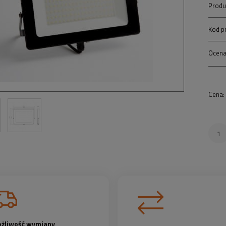
Produ
Kod p
Ocena
Cena:
żliwość wymiany