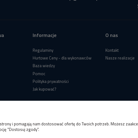
wa
Informacje
O nas
Regulaminy
Kontakt
Hurtowe Ceny - dla wykonawców
Nasze realizacje
Baza wiedzy
Pomoc
Polityka prywatności
Jak kupować?
e strony i pomagają nam dostosować ofertę do Twoich potrzeb. Możesz zaakcep
pcję "Dostosuj zgody".