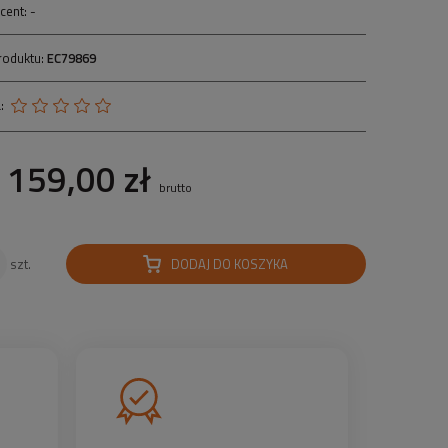
cent:
-
roduktu:
EC79869
:
159,00 zł
brutto
DODAJ DO KOSZYKA
szt.