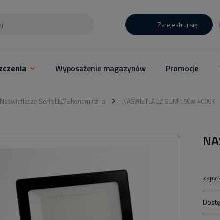
Zarejestruj się
zczenia
Wyposażenie magazynów
Promocje
Naświetlacze Seria LED Ekonomiczna
NAŚWIETLACZ SLIM 150W 4000K
NA
zapyt
Dostę