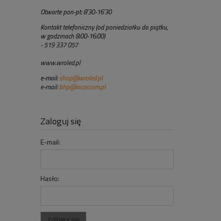
Otwarte pon-pt: 8'30-16'30
Kontakt telefoniczny (od poniedziałku do piątku,
w godzinach 8:00-16:00)
- 519 337 057
www.wroled.pl
e-mail:
shop@wroled.pl
e-mail:
bhp@incor.com.pl
Zaloguj się
E-mail:
Hasło:
zaloguj się