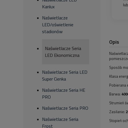
lu
Kanlux
Naświetlacze
LED/oświetlenie
stadionów
Opis
Naświetlacze Seria
Naświetlacz
LED Ekonomiczna
pomieszcze
Sposób mon
Naświetlacze Seria LED
Klasa ener
Super Cienka
Pobierana 
Naświetlacze Seria HE
Barwa:
400
PRO
Strumień św
Naświetlacze Seria PRO
Zasilanie:
2
Naświetlacze Seria
Stopień oc
Frost