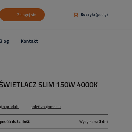
Koszyk:
(pusty)
Zaloguj się
Blog
Kontakt
ŚWIETLACZ SLIM 150W 4000K
aj o produkt
poleć znajomemu
pność:
duża ilość
Wysyłka w:
3 dni