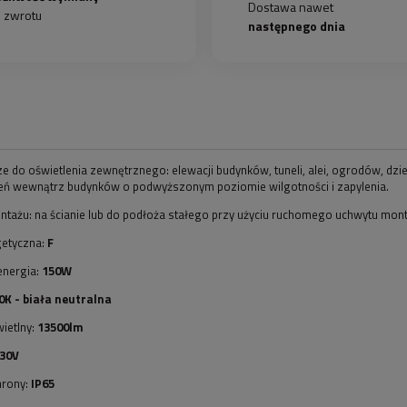
Dostawa nawet
b zwrotu
następnego dnia
e do oświetlenia zewnętrznego: elewacji budynków, tuneli, alei, ogrodów, dzie
ń wewnątrz budynków o podwyższonym poziomie wilgotności i zapylenia.
tażu: na ścianie lub do podłoża stałego przy użyciu ruchomego uchwytu mo
getyczna:
F
energia:
150W
0K - biała neutralna
ietlny:
13500lm
30V
hrony:
IP65