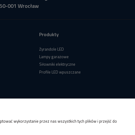
50-001 Wrocław
Produkty
Żyrandole LED
Lampy garażowe
Siłowniki elektryczne
Profile LED wpuszczane
tować wykorzystanie przez nas wszystkich tych plików i przejść do