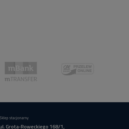
Sklep stacjonarny
ul. Grota-Roweckiego 168/1,