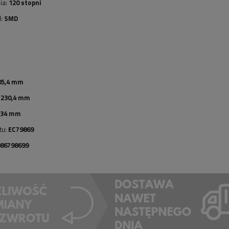
ia:
120 stopni
d:
SMD
05,4 mm
:
230,4 mm
34 mm
tu:
EC79869
986798699