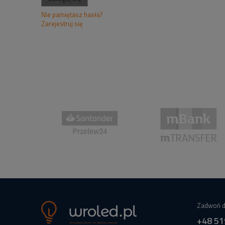
Nie pamiętasz hasła?
Zarejestruj się
Zadwoń d
+48 51