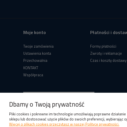
Moje konto
Płatności i dosta
Twoje zamówienia
Formy płatności
Ustawienia konta
Zwroty i reklamacje
Przechowalnia
Czas i koszty dostawy
KONTAKT
Współpraca
Dbamy o Twoją prywatność
Pliki cookies i pokrewne im technologie umożliwiają poprawne działani
sklepu lub dostosować użycie plików do swoich preferencji, wybierając o
Więcej o plikach cookies przeczytasz w naszej Polityce prywatności.