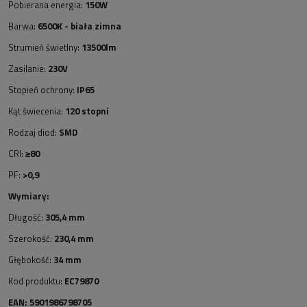
Pobierana energia:
150W
Barwa:
6500K - biała zimna
Strumień świetlny:
13500lm
Zasilanie:
230V
Stopień ochrony:
IP65
Kąt świecenia:
120 stopni
Rodzaj diod:
SMD
CRI:
≥80
PF:
>0,9
Wymiary:
Długość:
305,4 mm
Szerokość:
230,4 mm
Głębokość:
34 mm
Kod produktu:
EC79870
EAN: 5901986798705