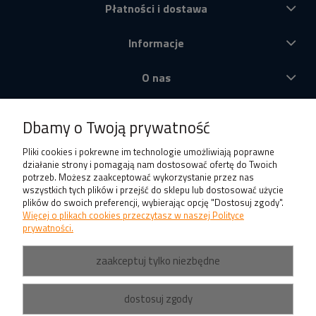
Płatności i dostawa
Informacje
O nas
Produkty
Dbamy o Twoją prywatność
Pliki cookies i pokrewne im technologie umożliwiają poprawne
działanie strony i pomagają nam dostosować ofertę do Twoich
potrzeb. Możesz zaakceptować wykorzystanie przez nas
wszystkich tych plików i przejść do sklepu lub dostosować użycie
plików do swoich preferencji, wybierając opcję "Dostosuj zgody".
Więcej o plikach cookies przeczytasz w naszej Polityce
prywatności.
zaakceptuj tylko niezbędne
dostosuj zgody