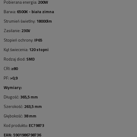
Pobierana energia:
200W
Barwa:
6500K - biała zimna
Strumień świetlny:
18000lm
Zasilanie:
230V
Stopień ochrony:
IP65
Kąt świecenia:
120 stopni
Rodzaj diod:
SMD
CRI:
≥80
PF:
>0,9
Wymiary:
Długość:
365,5 mm
Szerokość:
263,5 mm
Głębokość:
38 mm
Kod produktu:
EC79873
EAN: 5901986798736