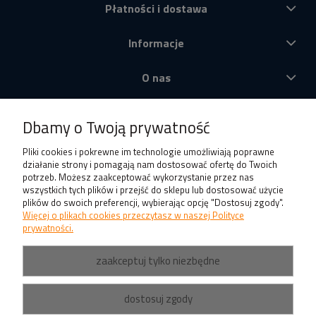
Płatności i dostawa
Informacje
O nas
Produkty
Dbamy o Twoją prywatność
Pliki cookies i pokrewne im technologie umożliwiają poprawne
działanie strony i pomagają nam dostosować ofertę do Twoich
potrzeb. Możesz zaakceptować wykorzystanie przez nas
wszystkich tych plików i przejść do sklepu lub dostosować użycie
plików do swoich preferencji, wybierając opcję "Dostosuj zgody".
Więcej o plikach cookies przeczytasz w naszej Polityce
prywatności.
zaakceptuj tylko niezbędne
dostosuj zgody