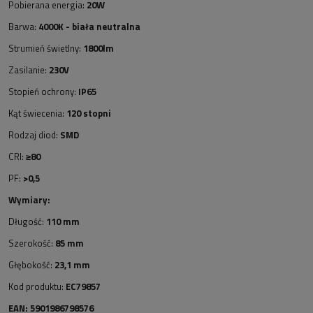
Pobierana energia:
20W
Barwa:
4000K - biała neutralna
Strumień świetlny:
1800lm
Zasilanie:
230V
Stopień ochrony:
IP65
Kąt świecenia:
120 stopni
Rodzaj diod:
SMD
CRI:
≥80
PF:
>0,5
Wymiary:
Długość:
110 mm
Szerokość:
85 mm
Głębokość:
23,1 mm
Kod produktu:
EC79857
EAN: 5901986798576