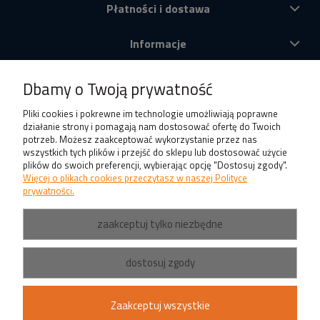
Płatności i dostawa
Informacje
O nas
Dbamy o Twoją prywatność
Produkty
Pliki cookies i pokrewne im technologie umożliwiają poprawne
działanie strony i pomagają nam dostosować ofertę do Twoich
potrzeb. Możesz zaakceptować wykorzystanie przez nas
wszystkich tych plików i przejść do sklepu lub dostosować użycie
plików do swoich preferencji, wybierając opcję "Dostosuj zgody".
Więcej o plikach cookies przeczytasz w naszej Polityce
prywatności.
zaakceptuj tylko niezbędne
dostosuj zgody
Zaakceptuj wszystkie