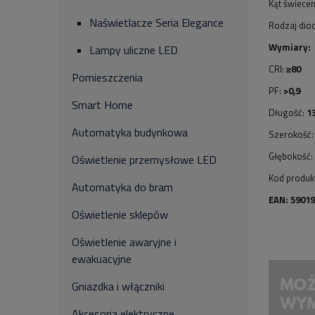
Kąt świecen
Naświetlacze Seria Elegance
Rodzaj dio
Wymiary:
Lampy uliczne LED
CRI:
≥80
Pomieszczenia
PF:
>0,9
Smart Home
Długość:
1
Automatyka budynkowa
Szerokość
Głębokość:
Oświetlenie przemysłowe LED
Kod produk
Automatyka do bram
EAN: 5901
Oświetlenie sklepów
Oświetlenie awaryjne i
ewakuacyjne
Gniazdka i włączniki
Akcesoria elektryczne