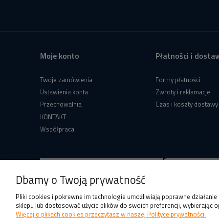
Moje konto
Płatności i dosta
Twoje zamówienia
Formy płatności
Ustawienia konta
Zwroty i reklamacje
Przechowalnia
Czas i koszty dostawy
KONTAKT
Współpraca
Dbamy o Twoją prywatność
Pliki cookies i pokrewne im technologie umożliwiają poprawne działani
sklepu lub dostosować użycie plików do swoich preferencji, wybierając o
Więcej o plikach cookies przeczytasz w naszej Polityce prywatności.