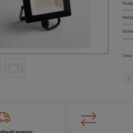
Produ
Kod p
Ocena
Cena:
żliwość wymiany