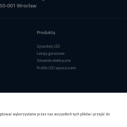
50-001 Wrocław
Produkty
Żyrandole LED
Lampy garażowe
Siłowniki elektryczne
Profile LED wpuszczane
tować wykorzystanie przez nas wszystkich tych plików i przejść do