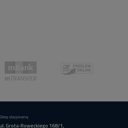
Sklep stacjonarny
ul. Grota-Roweckiego 168/1,