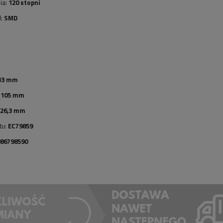
ia:
120 stopni
d:
SMD
33 mm
:
105 mm
26,3 mm
tu:
EC79859
986798590