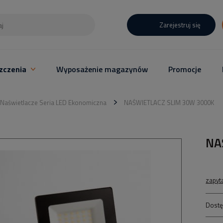
Zarejestruj się
zczenia
Wyposażenie magazynów
Promocje
Naświetlacze Seria LED Ekonomiczna
NAŚWIETLACZ SLIM 30W 3000K
NA
zapyt
Dostę