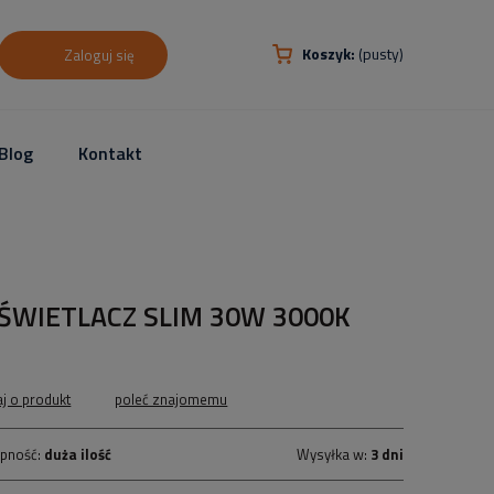
Koszyk:
(pusty)
Zaloguj się
Blog
Kontakt
ŚWIETLACZ SLIM 30W 3000K
aj o produkt
poleć znajomemu
pność:
duża ilość
Wysyłka w:
3 dni