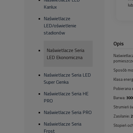
lu
Kanlux
Naświetlacze
LED/oświetlenie
stadionów
Opis
Naświetlacze Seria
Naświetlacz
LED Ekonomiczna
pomieszcze
Sposób mon
Naświetlacze Seria LED
Klasa ener
Super Cienka
Pobierana 
Naświetlacze Seria HE
Barwa:
300
PRO
Strumień św
Naświetlacze Seria PRO
Zasilanie:
2
Naświetlacze Seria
Stopień oc
Frost