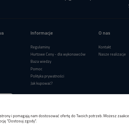
wa
Informacje
O nas
Regulaminy
Kontakt
Hurtowe Ceny - dla wykonawców
Nasze realizacje
Baza wiedzy
Pomoc
Polityka prywatności
Jak kupować?
e strony i pomagają nam dostosować ofertę do Twoich potrzeb. Możesz zaakcep
pcję "Dostosuj zgody".