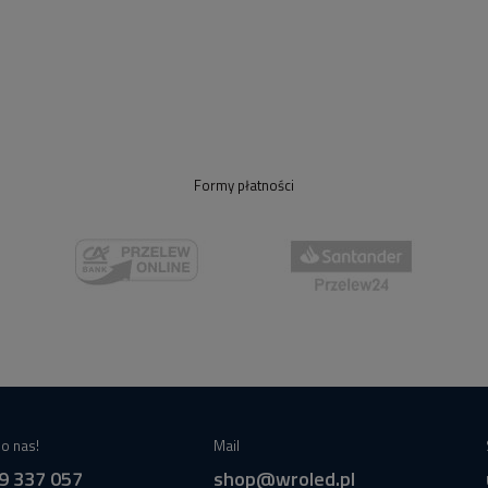
Formy płatności
o nas!
Mail
9 337 057
shop@wroled.pl