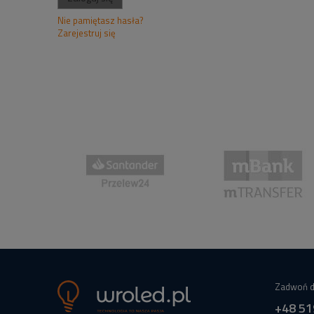
Nie pamiętasz hasła?
Zarejestruj się
Zadwoń d
+48 51