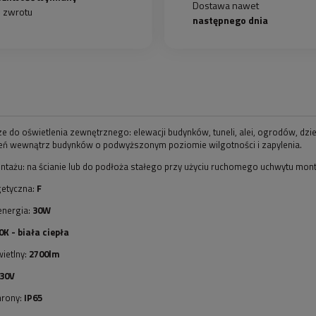
Dostawa nawet
b zwrotu
następnego dnia
e do oświetlenia zewnętrznego: elewacji budynków, tuneli, alei, ogrodów, dzie
ń wewnątrz budynków o podwyższonym poziomie wilgotności i zapylenia.
tażu: na ścianie lub do podłoża stałego przy użyciu ruchomego uchwytu mo
getyczna:
F
energia:
30W
0K - biała ciepła
ietlny:
2700lm
30V
hrony:
IP65