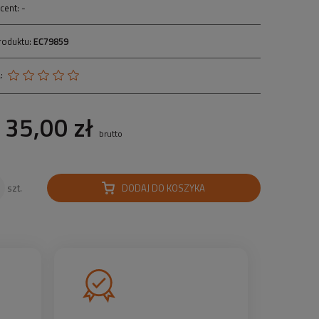
cent:
-
roduktu:
EC79859
:
35,00 zł
brutto
DODAJ DO KOSZYKA
szt.