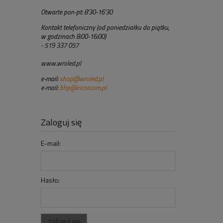
Otwarte pon-pt: 8'30-16'30
Kontakt telefoniczny (od poniedziałku do piątku,
w godzinach 8:00-16:00)
- 519 337 057
www.wroled.pl
e-mail:
shop@wroled.pl
e-mail:
bhp@incor.com.pl
Zaloguj się
E-mail:
Hasło:
zaloguj się