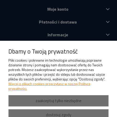
Moje konto
Płatności i dostawa
Informacje
O nas
Dbamy o Twoją prywatność
Produkty
Pliki cookies i pokrewne im technologie umożliwiają poprawne
działanie strony i pomagają nam dostosować ofertę do Twoich
potrzeb. Możesz zaakceptować wykorzystanie przez nas
wszystkich tych plików i przejść do sklepu lub dostosować użycie
plików do swoich preferencji, wybierając opcję "Dostosuj zgody".
Więcej o plikach cookies przeczytasz w naszej Polityce
prywatności.
zaakceptuj tylko niezbędne
dostosuj zgody