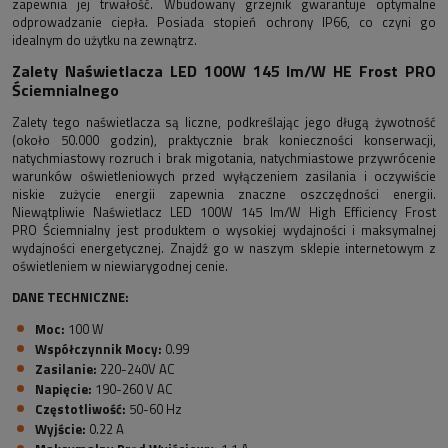
zapewnia jej trwałość. Wbudowany grzejnik gwarantuje optymalne
odprowadzanie ciepła. Posiada stopień ochrony IP66, co czyni go
idealnym do użytku na zewnątrz.
Zalety Naświetlacza LED 100W 145 lm/W HE Frost PRO
Ściemnialnego
Zalety tego naświetlacza są liczne, podkreślając jego długą żywotność
(około 50.000 godzin), praktycznie brak konieczności konserwacji,
natychmiastowy rozruch i brak migotania, natychmiastowe przywrócenie
warunków oświetleniowych przed wyłączeniem zasilania i oczywiście
niskie zużycie energii zapewnia znaczne oszczędności energii.
Niewątpliwie Naświetlacz LED 100W 145 lm/W High Efficiency Frost
PRO Ściemnialny jest produktem o wysokiej wydajności i maksymalnej
wydajności energetycznej. Znajdź go w naszym sklepie internetowym z
oświetleniem w niewiarygodnej cenie.
DANE TECHNICZNE:
Moc:
100 W
Współczynnik Mocy:
0.99
Zasilanie:
220-240V AC
Napięcie:
190-260 V AC
Częstotliwość:
50-60 Hz
Wyjście:
0.22 A