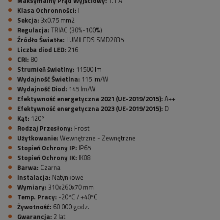
Maksymalny Prąd Wyjściowy:
1.1 A
Klasa Ochronności:
I
Sekcja:
3x0.75 mm2
Regulacja:
TRIAC (30%-100%)
Źródło Światła:
LUMILEDS SMD2835
Liczba diod LED:
216
CRI:
80
Strumień świetlny:
11500 lm
Wydajność Świetlna:
115 lm/W
Wydajność Diod:
145 lm/W
Efektywność energetyczna 2021 (UE-2019/2015):
A++
Efektywność energetyczna 2023 (UE-2019/2015):
D
Kąt:
120º
Rodzaj Przesłony:
Frost
Użytkowanie:
Wewnętrzne - Zewnętrzne
Stopień Ochrony IP:
IP65
Stopień Ochrony IK:
IK08
Barwa:
Czarna
Instalacja:
Natynkowe
Wymiary:
310x260x70 mm
Temp. Pracy:
-20ºC / +40ºC
Żywotność:
60 000 godz.
Gwarancja:
2 lat