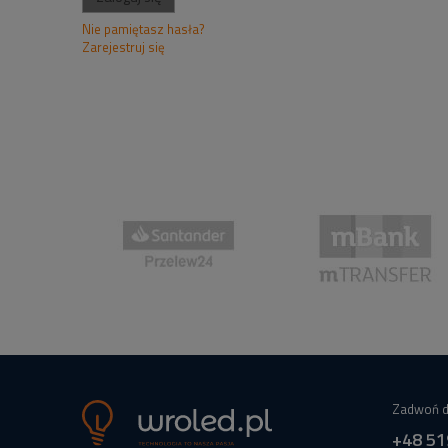
Nie pamiętasz hasła?
Zarejestruj się
Zadwoń d
+48 51