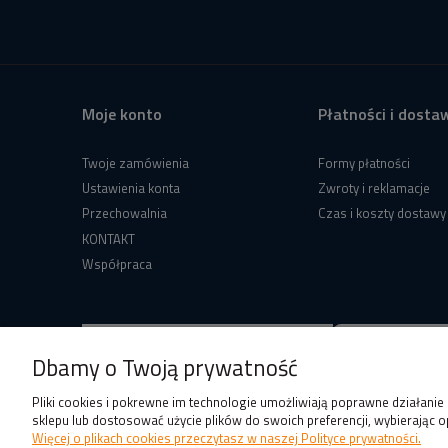
Moje konto
Płatności i dosta
Twoje zamówienia
Formy płatności
Ustawienia konta
Zwroty i reklamacje
Przechowalnia
Czas i koszty dostawy
KONTAKT
Współpraca
Dbamy o Twoją prywatność
Pliki cookies i pokrewne im technologie umożliwiają poprawne działani
sklepu lub dostosować użycie plików do swoich preferencji, wybierając o
Więcej o plikach cookies przeczytasz w naszej Polityce prywatności.