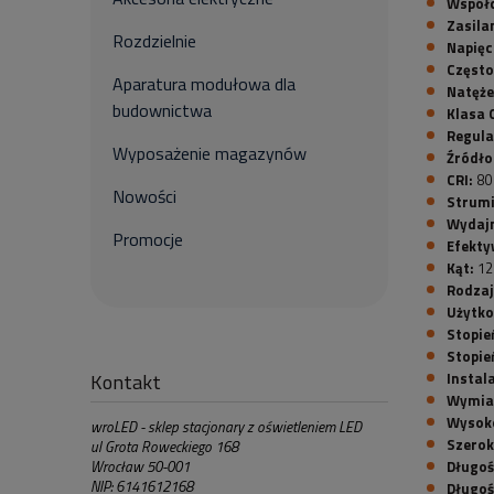
Współ
Zasila
Rozdzielnie
Napięc
Często
Aparatura modułowa dla
Natęże
budownictwa
Klasa 
Regula
Wyposażenie magazynów
Źródło
CRI:
80
Nowości
Strumi
Wydajn
Promocje
Efekty
Kąt:
12
Rodzaj
Użytk
Stopie
Stopie
Kontakt
Instal
Wymia
Wysok
wroLED - sklep stacjonary z oświetleniem LED
Szerok
ul Grota Roweckiego 168
Wrocław 50-001
Długoś
NIP: 6141612168
Długoś