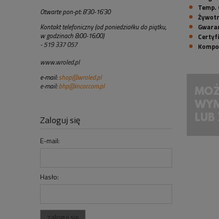
Temp. 
Otwarte pon-pt: 8'30-16'30
Żywot
Kontakt telefoniczny (od poniedziałku do piątku,
Gwara
w godzinach 8:00-16:00)
Certyf
- 519 337 057
Kompo
www.wroled.pl
e-mail:
shop@wroled.pl
e-mail:
bhp@incor.com.pl
Zaloguj się
E-mail:
Hasło:
zaloguj się