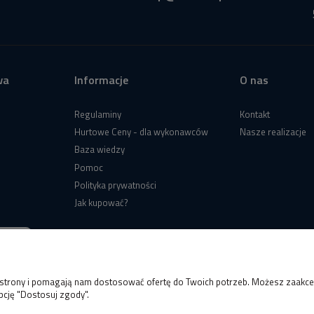
wa
Informacje
O nas
Regulaminy
Kontakt
Hurtowe Ceny - dla wykonawców
Nasze realizacje
Baza wiedzy
Pomoc
Polityka prywatności
Jak kupować?
e strony i pomagają nam dostosować ofertę do Twoich potrzeb. Możesz zaakcep
pcję "Dostosuj zgody".