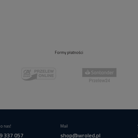
Formy płatności
o nas!
Mail
9 337 057
shop@wroled.pl