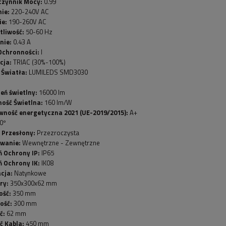
czynnik Mocy:
0.99
nie:
220-240V AC
ie:
190-260V AC
tliwość:
50-60 Hz
nie:
0.43 A
Ochronności:
I
cja:
TRIAC (30%-100%)
 Światła:
LUMILEDS SMD3030
eń świetlny:
16000 lm
ość Świetlna:
160 lm/W
wność energetyczna 2021 (UE-2019/2015):
A+
0º
 Przesłony:
Przezroczysta
owanie:
Wewnętrzne - Zewnętrzne
ń Ochrony IP:
IP65
ń Ochrony IK:
IK08
acja:
Natynkowe
ry:
350x300x62 mm
ość:
350 mm
ość:
300 mm
ć:
62 mm
ć Kabla:
450 mm