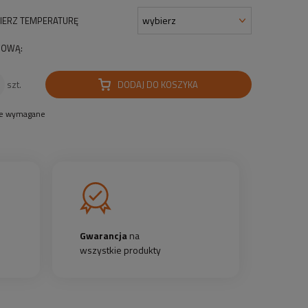
IERZ TEMPERATURĘ
OWĄ:
DODAJ DO KOSZYKA
szt.
le wymagane
Gwarancja
na
wszystkie produkty