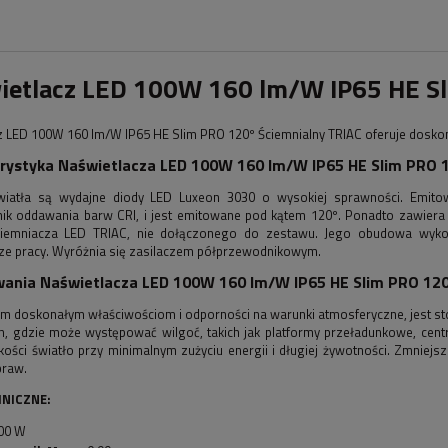
ietlacz LED 100W 160 lm/W IP65 HE Sl
z LED 100W 160 lm/W IP65 HE Slim PRO 120º Ściemnialny TRIAC oferuje dosko
erystyka
Naświetlacza LED 100W 160 lm/W IP65 HE Slim PRO 
iatła są wydajne diody LED Luxeon 3030 o wysokiej sprawności. Emitow
ik oddawania barw CRI, i jest emitowane pod kątem 120º. Ponadto zawiera za
iemniacza LED TRIAC, nie dołączonego do zestawu. Jego obudowa wykona
ze pracy. Wyróżnia się zasilaczem półprzewodnikowym.
ania Naświetlacza LED 100W 160 lm/W IP65 HE Slim PRO 120
im doskonałym właściwościom i odporności na warunki atmosferyczne, jest s
h, gdzie może występować wilgoć, takich jak platformy przeładunkowe, centra
kości światło przy minimalnym zużyciu energii i długiej żywotności. Zmniejsz
praw.
NICZNE:
00 W