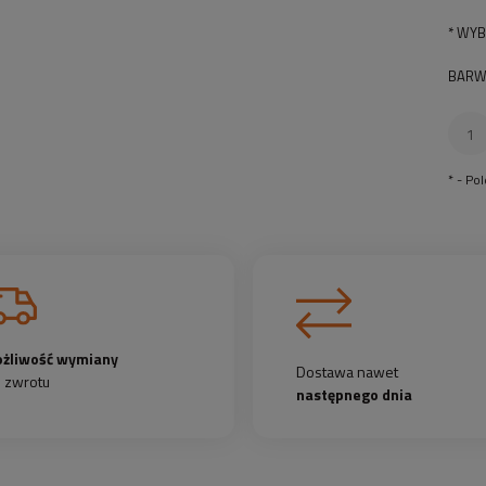
*
WYB
BARW
*
- Po
żliwość wymiany
Dostawa nawet
b zwrotu
następnego dnia