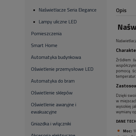
Opis
Naświetlacze Seria Elegance
Lampy uliczne LED
Naśw
Pomieszczenia
Naświetlac
Smart Home
Charakt
Automatyka budynkowa
Źródłem św
współczynn
Oświetlenie przemysłowe LED
pomocą śc
temperatur
Automatyka do bram
Zastosow
Oświetlenie sklepów
Dzięki swo
w miejscac
Oświetlenie awaryjne i
wysokiej ja
ewakuacyjne
wymiany o
DANE TECH
Gniazdka i włączniki
Moc:
1
Akcesoria elektryczne