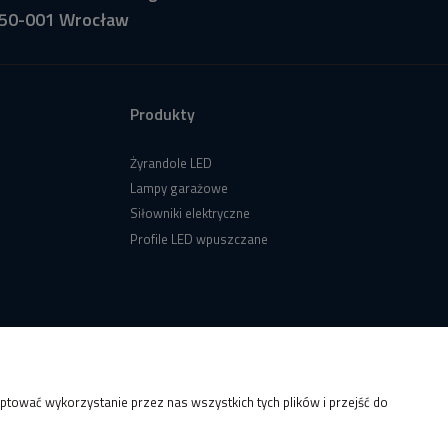
50-001 Wrocław
Produkty
Żyrandole LED
Lampy garażowe
Siłowniki elektryczne
Profile LED wpuszczane
tować wykorzystanie przez nas wszystkich tych plików i przejść do