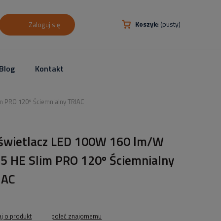
Koszyk:
(pusty)
Zaloguj się
Blog
Kontakt
m PRO 120º Ściemnialny TRIAC
świetlacz LED 100W 160 lm/W
65 HE Slim PRO 120º Ściemnialny
IAC
aj o produkt
poleć znajomemu