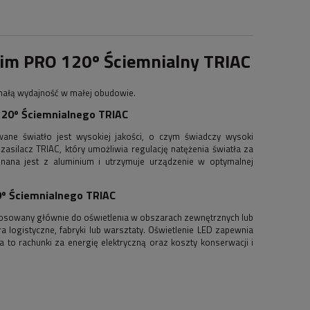
im PRO 120º Ściemnialny TRIAC
nałą wydajność w małej obudowie.
120º Ściemnialnego TRIAC
ane światło jest wysokiej jakości, o czym świadczy wysoki
silacz TRIAC, który umożliwia regulację natężenia światła za
na jest z aluminium i utrzymuje urządzenie w optymalnej
º Ściemnialnego TRIAC
tosowany głównie do oświetlenia w obszarach zewnętrznych lub
 logistyczne, fabryki lub warsztaty. Oświetlenie LED zapewnia
a to rachunki za energię elektryczną oraz koszty konserwacji i