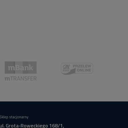
Sklep stacjonarny
ul. Grota-Roweckiego 168/1,