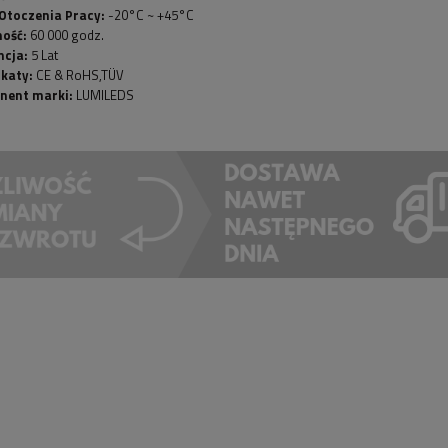
Otoczenia Pracy:
-20°C ~ +45°C
ność:
60 000 godz.
ncja:
5 Lat
ikaty:
CE & RoHS,TÜV
nent marki:
LUMILEDS