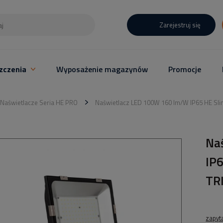
Zarejestruj się
zczenia
Wyposażenie magazynów
Promocje
Naświetlacze Seria HE PRO
Naświetlacz LED 100W 160 lm/W IP65 HE Sli
Na
IP
TR
zapyt