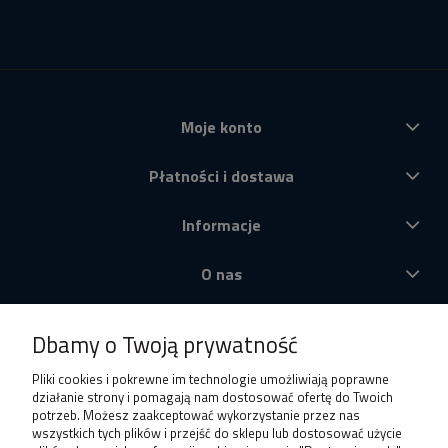
Moje konto
Płatności i dostawa
Informacje
O nas
Produkty
Dbamy o Twoją prywatność
Pliki cookies i pokrewne im technologie umożliwiają poprawne
działanie strony i pomagają nam dostosować ofertę do Twoich
potrzeb. Możesz zaakceptować wykorzystanie przez nas
wszystkich tych plików i przejść do sklepu lub dostosować użycie