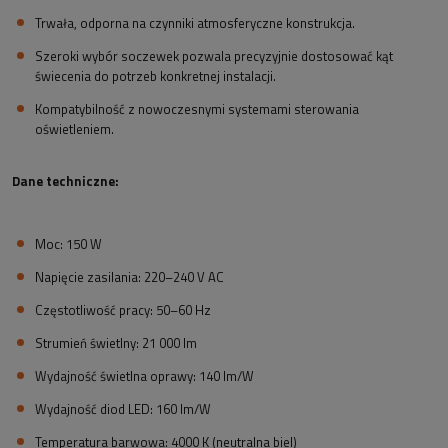
Trwała, odporna na czynniki atmosferyczne konstrukcja.
Szeroki wybór soczewek pozwala precyzyjnie dostosować kąt
świecenia do potrzeb konkretnej instalacji.
Kompatybilność z nowoczesnymi systemami sterowania
oświetleniem.
Dane techniczne:
Moc: 150 W
Napięcie zasilania: 220–240 V AC
Częstotliwość pracy: 50–60 Hz
Strumień świetlny: 21 000 lm
Wydajność świetlna oprawy: 140 lm/W
Wydajność diod LED: 160 lm/W
Temperatura barwowa: 4000 K (neutralna biel)