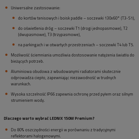
Uniwersalne zastosowanie:
do kortów tenisowych i boisk paddle – soczewki 130x60° (T3-S1),
do oświetlenia dróg – soczewki T1 (drogi jednopasmowe), T2
(dwupasmowe), T3 (trzypasmowe),
na parkingach i w otwartych przestrzeniach – soczewki T4 lub T5.
Możliwość ściemniania umożliwia dostosowanie natężenia światła do
bieżących potrzeb.
Aluminiowa obudowa z wbudowanymi radiatorami skutecznie
odprowadza ciepło, zapewniając niezawodność w trudnych
warunkach.
Wysoka szczelność IP66 zapewnia ochronę przed pyłem oraz silnym
strumieniem wody.
Dlaczego warto wybrać LEDNIX 150W Premium?
Do 80% oszczędności energii w porównaniu z tradycyjnymi
reflektorami halogenowymi.