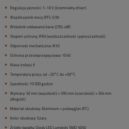
Regulacja jasności: 1–10 V (ściemnialny driver)
Współczynnik mocy (PF): 0,95
Wskaźnik oddawania barw (CRI): ≥80
Stopień ochrony: IP65 (wodoszczelność i pyłoszczelność)
Odporność mechaniczna: IK10
Ochrona przeciwprzepięciowa: 10 kV
Klasa izolacji: II
Temperatura pracy: od –20°C do +50°C
Żywotność: 70 000 godzin
Wymiary: 92 mm (wysokość) × 595 mm (szerokość) × 304 mm
(długość)
Materiał obudowy: Aluminium + poliwęglan (PC)
Kolor obudowy: Szary
Źródło światła: Diody LED Lumileds SMD 5050