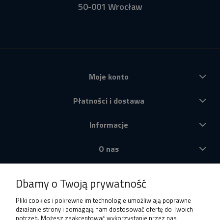
50-001 Wrocław
Moje konto
Płatności i dostawa
Informacje
O nas
Produkty
Dbamy o Twoją prywatność
Pliki cookies i pokrewne im technologie umożliwiają poprawne
działanie strony i pomagają nam dostosować ofertę do Twoich
potrzeb. Możesz zaakceptować wykorzystanie przez nas