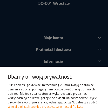
50-001 Wrocław
Moje konto
Płatności i dostawa
Informacje
O nas
Dbamy o Twoją prywatność
Produkty
Pliki cookies i pokrewne im technologie umożliwiają poprawne
działanie strony i pomagają nam dostosować ofertę do Twoich
potrzeb. Możesz zaakceptować wykorzystanie przez nas
wszystkich tych plików i przejść do sklepu lub dostosować użycie
plików do swoich preferencji, wybierając opcję "Dostosuj zgody".
Więcej o plikach cookies przeczytasz w naszej Polityce