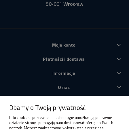
50-001 Wrocław
Moje konto
Płatności i dostawa
Informacje
O nas
Produkty
Dbamy o Twoją prywatność
Pliki cookies i pokrewne im technologie umożliwiają poprawne
działanie strony i pomagają nam dostosować ofertę do Twoich
potrzeb. Możesz zaakceptować wykorzystanie przez nas