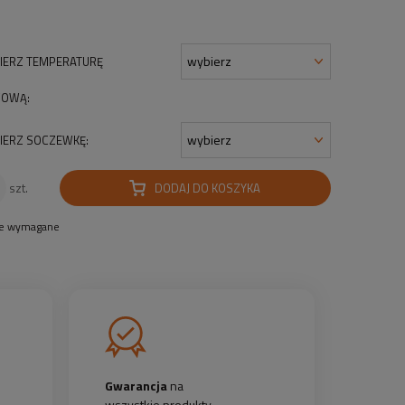
IERZ TEMPERATURĘ
OWĄ:
IERZ SOCZEWKĘ:
DODAJ DO KOSZYKA
szt.
le wymagane
Gwarancja
na
wszystkie produkty