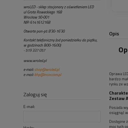
wroLED - sklep stacjonary z oświetleniem LED
ul Grota Roweckiego 168
Wrocław 50-001
NIP: 6141612168
Otwarte pon-pt: 8'30-16'30
Opis
Kontakt telefoniczny (od poniedziałku do piątku,
w godzinach 8:00-16:00)
Op
- 519 337 057
www.wroled.pl
e-mail:
shop@wroled.pl
Oprawa LED
e-mail:
bhp@incor.com.pl
bardzo małe
rynku ze wz
Charakte
Zaloguj się
Zestaw A
E-mail:
Posiada wy
osiągnąć w
Dostępne z 
moc tych o
Hasło: