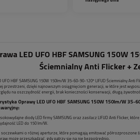
rawa LED UFO HBF SAMSUNG 150W 15
Ściemnialny Anti Flicker + 
 UFO HBF SAMSUNG 150W 150lm/W 35-60-90-120º LIFUD Ściemnialny Anti Flic
j przestrzeni, dzięki najnowszym osiągnięciom generacji, w które jest wypos
ględu na oszczędność energii, brak konieczności konserwacji, długą żywotno
rystyka Oprawy LED UFO HBF SAMSUNG 150W 150lm/W 35-60-90
waryjny:
sokowydajne diody LED firmy SAMSUNG oraz zasilacz LIFUD Anti Flicker, któr
ydajność LED do 150 lm/W.
soczewkami o różnej aperturze, które pomagają emitować półrozproszone świat
praw może przeszkadzać, gdy patrzy się na nie bezpośrednio.