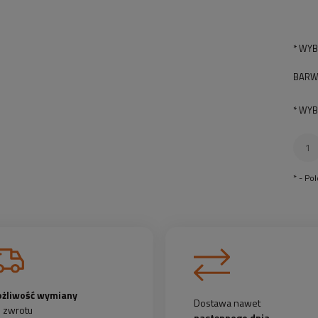
*
WYB
BARW
*
WYB
*
- Po
żliwość wymiany
Dostawa nawet
b zwrotu
następnego dnia