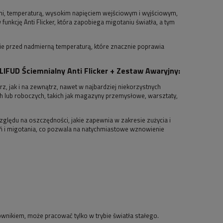
ami, temperaturą, wysokim napięciem wejściowym i wyjściowym,
nkcję Anti Flicker, która zapobiega migotaniu światła, a tym
ie przed nadmierną temperaturą, które znacznie poprawia
UD Ściemnialny Anti Flicker + Zestaw Awaryjny:
 jak i na zewnątrz, nawet w najbardziej niekorzystnych
 lub roboczych, takich jak magazyny przemysłowe, warsztaty,
zględu na oszczędności, jakie zapewnia w zakresie zużycia i
ń i migotania, co pozwala na natychmiastowe wznowienie
nikiem, może pracować tylko w trybie światła stałego.