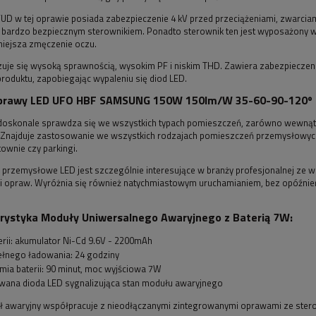
IFUD w tej oprawie posiada zabezpieczenie 4 kV przed przeciążeniami, zwarci
 bardzo bezpiecznym sterownikiem. Ponadto sterownik ten jest wyposażony w fu
ejsza zmęczenie oczu.
zuje się wysoką sprawnością, wysokim PF i niskim THD. Zawiera zabezpieczen
produktu, zapobiegając wypaleniu się diod LED.
prawy LED UFO HBF SAMSUNG 150W 150lm/W 35-60-90-120º LIF
doskonale sprawdza się we wszystkich typach pomieszczeń, zarówno wewnątrz,
. Znajduje zastosowanie we wszystkich rodzajach pomieszczeń przemysłowych
townie czy parkingi.
 przemysłowe LED jest szczególnie interesujące w branży profesjonalnej ze w
i opraw. Wyróżnia się również natychmiastowym uruchamianiem, bez opóźnie
rystyka Moduły Uniwersalnego Awaryjnego z Baterią 7W:
erii: akumulator Ni-Cd 9.6V - 2200mAh
ełnego ładowania: 24 godziny
ia baterii: 90 minut, moc wyjściowa 7W
ana dioda LED sygnalizująca stan modułu awaryjnego
 awaryjny współpracuje z nieodłączanymi zintegrowanymi oprawami ze sterow