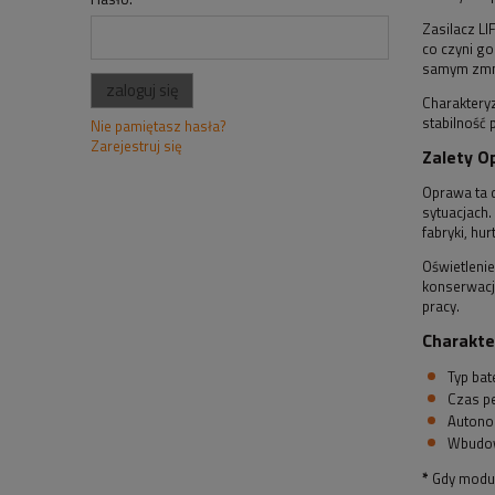
Zasilacz L
co czyni go
samym zmni
zaloguj się
Charaktery
stabilność 
Nie pamiętasz hasła?
Zarejestruj się
Zalety O
Oprawa ta 
sytuacjach
fabryki, hur
Oświetlenie
konserwacj
pracy.
Charakte
Typ bat
Czas p
Autonom
Wbudow
*
Gdy moduł