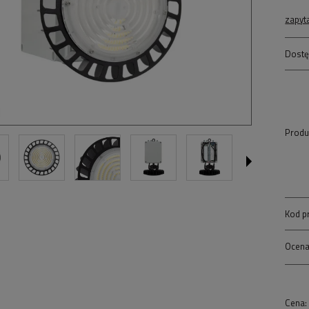
zapyt
Dostę
Produ
Kod p
Ocena
Cena: