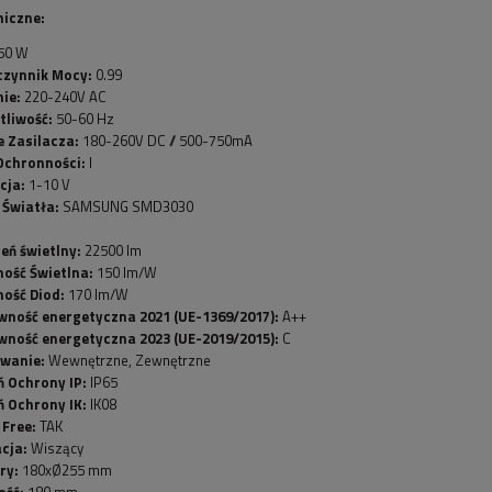
niczne:
50 W
zynnik Mocy:
0.99
nie:
220-240V AC
tliwość:
50-60 Hz
e Zasilacza:
180-260V DC // 500-750mA
Ochronności:
I
cja:
1-10 V
 Światła:
SAMSUNG SMD3030
eń świetlny:
22500 lm
ość Świetlna:
150 lm/W
ość Diod:
170 lm/W
wność energetyczna 2021 (UE-1369/2017):
A++
wność energetyczna 2023 (UE-2019/2015):
C
wanie:
Wewnętrzne, Zewnętrzne
ń Ochrony IP:
IP65
ń Ochrony IK:
IK08
 Free:
TAK
acja:
Wiszący
ry:
180xØ255 mm
ość:
180 mm