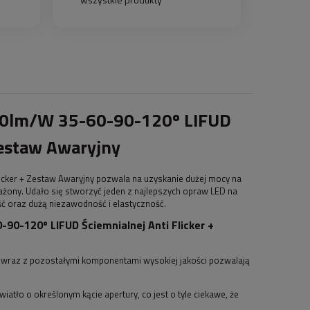
0lm/W 35-60-90-120º LIFUD
Zestaw Awaryjny
ker + Zestaw Awaryjny pozwala na uzyskanie dużej mocy na
ażony. Udało się stworzyć jeden z najlepszych opraw LED na
ść oraz dużą niezawodność i elastyczność.
-120º LIFUD Ściemnialnej Anti Flicker +
e wraz z pozostałymi komponentami wysokiej jakości pozwalają
ło o określonym kącie apertury, co jest o tyle ciekawe, że