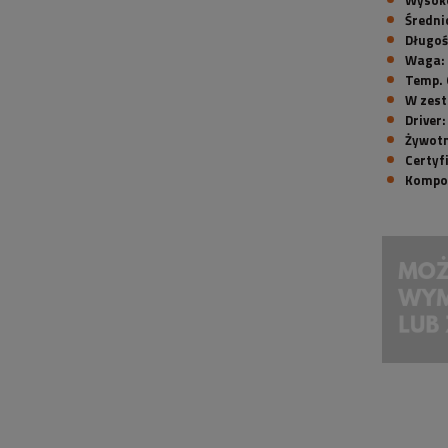
Średni
Długoś
Waga:
Temp. 
W zest
Driver:
Żywotn
Certyf
Kompo