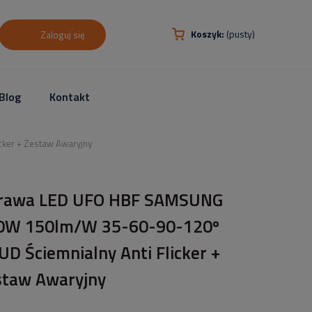
Koszyk:
(pusty)
Zaloguj się
Blog
Kontakt
ker + Zestaw Awaryjny
rawa LED UFO HBF SAMSUNG
0W 150lm/W 35-60-90-120º
UD Ściemnialny Anti Flicker +
staw Awaryjny