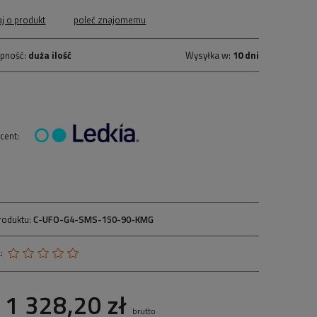
aj o produkt
poleć znajomemu
pność:
duża ilość
Wysyłka w:
10 dni
cent:
roduktu:
C-UFO-G4-SMS-150-90-KMG
:
1 328,20 zł
brutto