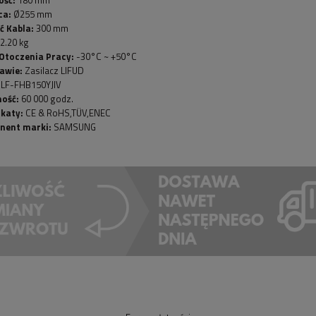
ca:
Ø255 mm
ć Kabla:
300 mm
2.20 kg
Otoczenia Pracy:
-30°C ~ +50°C
awie:
Zasilacz LIFUD
LF-FHB150YJIV
ość:
60 000 godz.
ikaty:
CE & RoHS,TÜV,ENEC
nent marki:
SAMSUNG