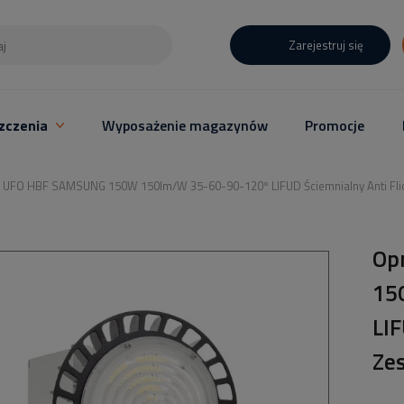
Zarejestruj się
zczenia
Wyposażenie magazynów
Promocje
UFO HBF SAMSUNG 150W 150lm/W 35-60-90-120º LIFUD Ściemnialny Anti Flic
Op
15
LIF
Ze