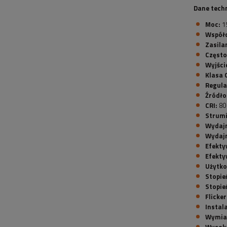
Dane tech
Moc:
1
Współc
Zasila
Często
Wyjści
Klasa 
Regula
Źródło
CRI:
80
Strumi
Wydajn
Wydajn
Efekty
Efekty
Użytko
Stopie
Stopie
Flicker
Instal
Wymia
Wysok