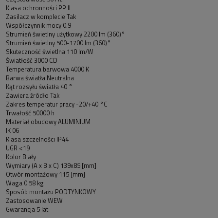
Klasa ochronności PP II
Zasilacz w komplecie Tak
Współczynnik mocy 0.9
Strumień świetlny użytkowy 2200 lm (360)°
Strumień świetlny 500-1700 lm (360)°
Skuteczność świetlna 110 lm/W
Światłość 3000 CD
Temperatura barwowa 4000 K
Barwa światła Neutralna
Kąt rozsyłu światła 40 °
Zawiera źródło Tak
Zakres temperatur pracy -20/+40 °C
Trwałość 50000 h
Materiał obudowy ALUMINIUM
IK 06
Klasa szczelności IP44
UGR <19
Kolor Biały
Wymiary (A x B x C) 139x85 [mm]
Otwór montażowy 115 [mm]
Waga 0.58 kg
Sposób montażu PODTYNKOWY
Zastosowanie WEW
Gwarancja 5 lat