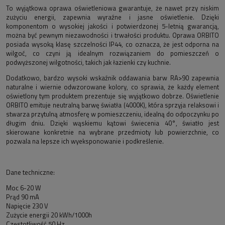
To wyjątkowa oprawa oświetleniowa gwarantuje, że nawet przy niskim
zużyciu energii, zapewnia wyraźne i jasne oświetlenie. Dzięki
komponentom o wysokiej jakości i potwierdzonej 5-letnią gwarancją,
można być pewnym niezawodności i trwałości produktu. Oprawa ORBITO
posiada wysoką klasę szczelności IP44, co oznacza, że jest odporna na
wilgoć, co czyni ją idealnym rozwiązaniem do pomieszczeń o
podwyższonej wilgotności, takich jak łazienki czy kuchnie.
Dodatkowo, bardzo wysoki wskaźnik oddawania barw RA>90 zapewnia
naturalne i wiernie odwzorowane kolory, co sprawia, że każdy element
oświetlony tym produktem prezentuje się wyjątkowo dobrze. Oświetlenie
ORBITO emituje neutralną barwę światła (4000K), która sprzyja relaksowi i
stwarza przytulną atmosferę w pomieszczeniu, idealną do odpoczynku po
długim dniu. Dzięki wąskiemu kątowi świecenia 40°, światło jest
skierowane konkretnie na wybrane przedmioty lub powierzchnie, co
pozwala na lepsze ich wyeksponowanie i podkreślenie.
Dane techniczne:
Moc 6-20 W
Prąd 90 mA
Napięcie 230 V
Zużycie energii 20 kWh/1000h
Częstotliwość 50 Hz