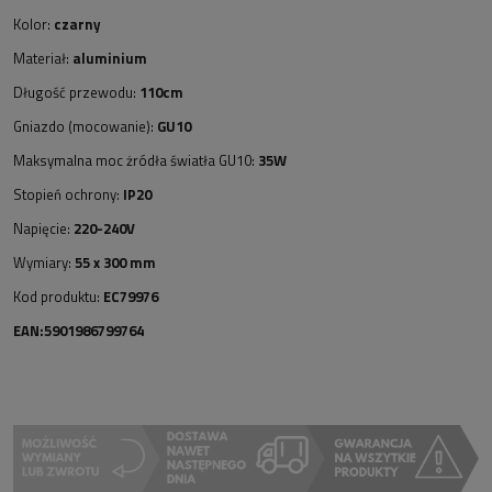
Kolor:
czarny
Materiał:
aluminium
Długość przewodu:
110cm
Gniazdo (mocowanie):
GU10
Maksymalna moc żródła światła GU10:
35W
Stopień ochrony:
IP20
Napięcie:
220-240V
Wymiary:
55 x 300 mm
Kod produktu:
EC79976
EAN:5901986799764