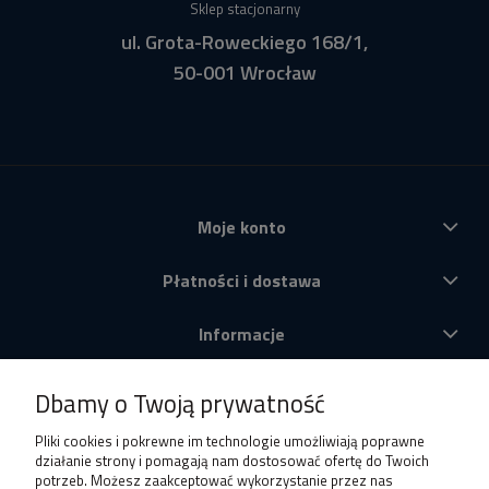
Sklep stacjonarny
ul. Grota-Roweckiego 168/1,
50-001 Wrocław
Moje konto
Płatności i dostawa
Informacje
O nas
Dbamy o Twoją prywatność
Produkty
Pliki cookies i pokrewne im technologie umożliwiają poprawne
działanie strony i pomagają nam dostosować ofertę do Twoich
potrzeb. Możesz zaakceptować wykorzystanie przez nas