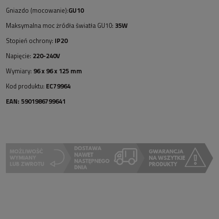
Gniazdo (mocowanie):
GU10
Maksymalna moc żródła światła GU10:
35W
Stopień ochrony:
IP20
Napięcie:
220-240V
Wymiary:
96 x 96 x 125 mm
Kod produktu:
EC79964
EAN: 5901986799641