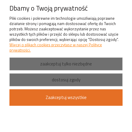
Produkty
Dbamy o Twoją prywatność
Pliki cookies i pokrewne im technologie umożliwiają poprawne
działanie strony i pomagają nam dostosować ofertę do Twoich
potrzeb. Możesz zaakceptować wykorzystanie przez nas
wszystkich tych plików i przejść do sklepu lub dostosować użycie
plików do swoich preferencji, wybierając opcję "Dostosuj zgody".
Więcej o plikach cookies przeczytasz w naszej Polityce
prywatności.
zaakceptuj tylko niezbędne
dostosuj zgody
Zaakceptuj wszystkie
pokaż pełną wersję strony
Sklep internetowy Shoper.pl