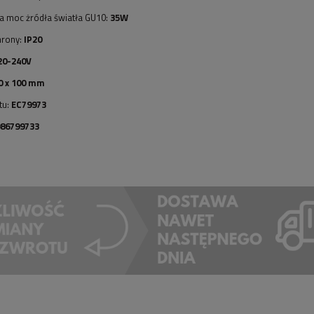
 moc żródła światła GU10:
35W
hrony:
IP20
20-240V
0 x 100 mm
tu:
EC79973
986799733