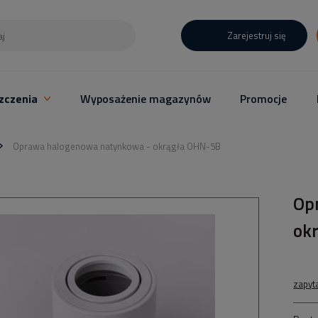
Zarejestruj się
zczenia
Wyposażenie magazynów
Promocje
Oprawa halogenowa natynkowa - okrągła OHN-5B
Op
ok
zapyt