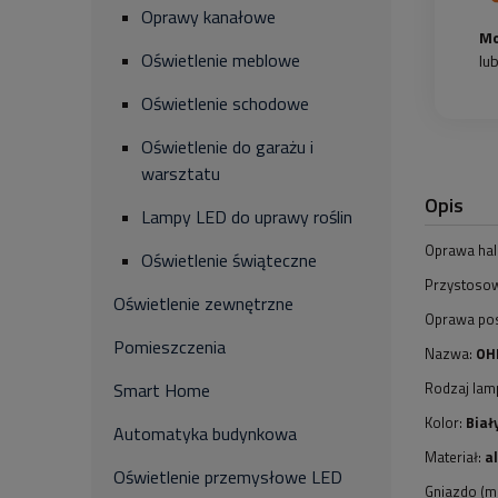
Oprawy kanałowe
Mo
Oświetlenie meblowe
lu
Oświetlenie schodowe
Oświetlenie do garażu i
warsztatu
Opis
Lampy LED do uprawy roślin
Oprawa hal
Oświetlenie świąteczne
Przystosow
Oświetlenie zewnętrzne
Oprawa pos
Pomieszczenia
Nazwa:
OH
Rodzaj lam
Smart Home
Kolor:
Biał
Automatyka budynkowa
Materiał:
a
Oświetlenie przemysłowe LED
Gniazdo (m