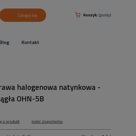
Koszyk:
(pusty)
Zaloguj się
Blog
Kontakt
rawa halogenowa natynkowa -
rągła OHN-5B
aj o produkt
poleć znajomemu