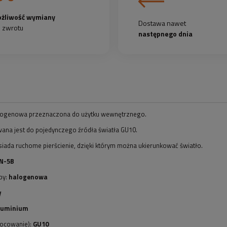
żliwość wymiany
Dostawa nawet
b zwrotu
następnego dnia
ogenowa przeznaczona do użytku wewnętrznego.
ana jest do pojedynczego źródła światła GU10.
iada ruchome pierścienie, dzięki którym można ukierunkować światło.
N-5B
py:
halogenowa
y
luminium
ocowanie):
GU10