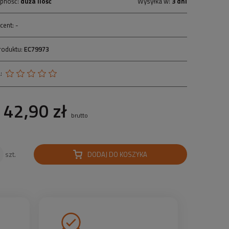
pność:
duża ilość
Wysyłka w:
3 dni
cent:
-
roduktu:
EC79973
:
42,90 zł
brutto
DODAJ DO KOSZYKA
szt.