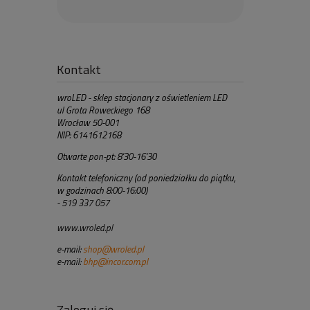
Kontakt
wroLED - sklep stacjonary z oświetleniem LED
ul Grota Roweckiego 168
Wrocław 50-001
NIP: 6141612168
Otwarte pon-pt: 8'30-16'30
Kontakt telefoniczny (od poniedziałku do piątku,
w godzinach 8:00-16:00)
- 519 337 057
www.wroled.pl
e-mail:
shop@wroled.pl
e-mail:
bhp@incor.com.pl
Zaloguj się