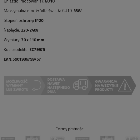
Gniazdo (mocowanie):
GU10
Maksymalna moc żródła światła GU10:
35W
Stopień ochrony:
IP20
Napięcie:
220-240V
Wymiary:
70 x 110 mm
Kod produktu:
EC79975
EAN:5901986799757
Formy płatności