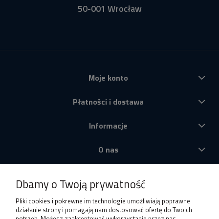
50-001 Wrocław
Moje konto
Płatności i dostawa
Informacje
O nas
Produkty
Dbamy o Twoją prywatność
Pliki cookies i pokrewne im technologie umożliwiają poprawne
działanie strony i pomagają nam dostosować ofertę do Twoich
potrzeb. Możesz zaakceptować wykorzystanie przez nas