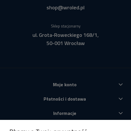
shop@wroled.pl
Sklep stacjonarny
ul. Grota-Roweckiego 168/1,
50-001 Wrocław
Moje konto
Płatności i dostawa
Informacje
O nas