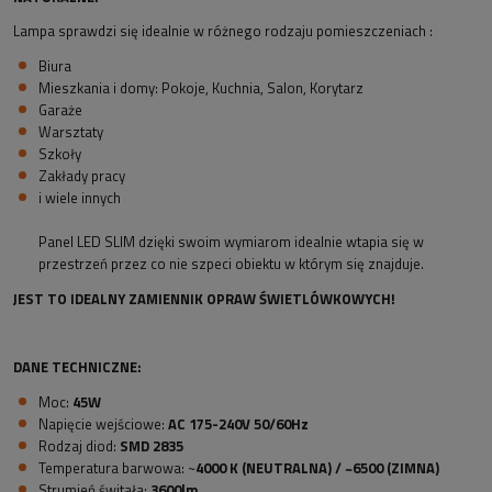
Lampa sprawdzi się idealnie w różnego rodzaju pomieszczeniach :
Biura
Mieszkania i domy: Pokoje, Kuchnia, Salon, Korytarz
Garaże
Warsztaty
Szkoły
Zakłady pracy
i wiele innych
Panel LED SLIM dzięki swoim wymiarom idealnie wtapia się w
przestrzeń przez co nie szpeci obiektu w którym się znajduje.
JEST TO IDEALNY ZAMIENNIK OPRAW ŚWIETLÓWKOWYCH!
DANE TECHNICZNE:
Moc:
45W
Napięcie wejściowe:
AC 175-240V 50/60Hz
Rodzaj diod:
SMD 2835
Temperatura barwowa: ~
4000 K (NEUTRALNA) / ~6500 (ZIMNA)
Strumień świtała:
3600lm