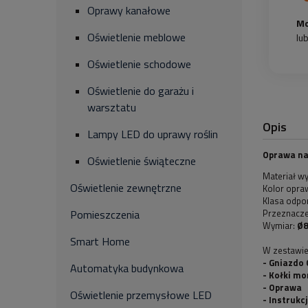
Oprawy kanałowe
Mo
Oświetlenie meblowe
lu
Oświetlenie schodowe
Oświetlenie do garażu i
warsztatu
Opis
Lampy LED do uprawy roślin
Oprawa na
Oświetlenie świąteczne
Materiał w
Oświetlenie zewnętrzne
Kolor opra
Klasa odpo
Przeznacze
Pomieszczenia
Wymiar:
Ø
Smart Home
W zestawie
- Gniazdo
Automatyka budynkowa
- Kołki m
- Oprawa
Oświetlenie przemysłowe LED
- Instruk