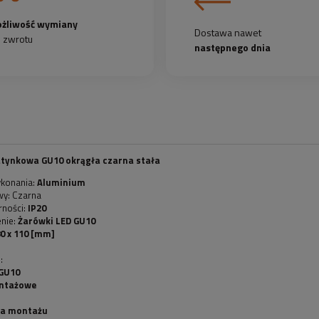
żliwość wymiany
Dostawa nawet
b zwrotu
następnego dnia
tynkowa GU10 okrągła czarna stała
ykonania:
Aluminium
wy: Czarna
rności:
IP20
nie:
Żarówki LED GU10
80
x 110 [mm]
:
 GU10
ontażowe
cja montażu