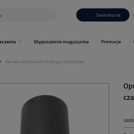
Zarejestruj się
zczenia
Wyposażenie magazynów
Promocje
Oprawa natynkowa GU10 okrągła czarna stała
Op
cza
zapyt