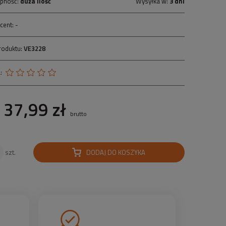
pność:
duża ilość
Wysyłka w:
3 dni
cent:
-
roduktu:
VE3228
:
37,99 zł
brutto
DODAJ DO KOSZYKA
szt.