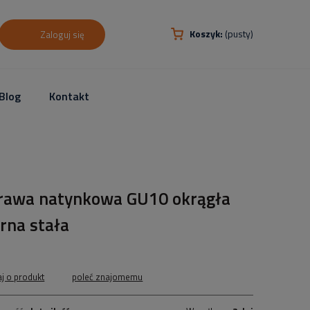
Koszyk:
(pusty)
Zaloguj się
Blog
Kontakt
rawa natynkowa GU10 okrągła
rna stała
aj o produkt
poleć znajomemu