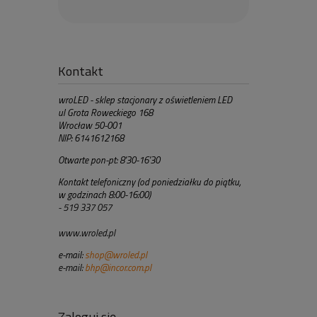
Kontakt
wroLED - sklep stacjonary z oświetleniem LED
ul Grota Roweckiego 168
Wrocław 50-001
NIP: 6141612168
Otwarte pon-pt: 8'30-16'30
Kontakt telefoniczny (od poniedziałku do piątku,
w godzinach 8:00-16:00)
- 519 337 057
www.wroled.pl
e-mail:
shop@wroled.pl
e-mail:
bhp@incor.com.pl
Zaloguj się