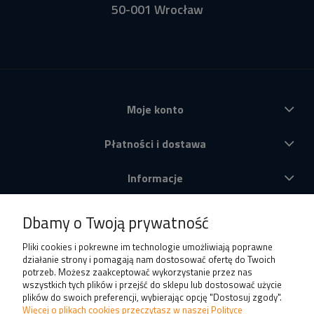
50-001 Wrocław
Moje konto
Płatności i dostawa
Informacje
O nas
Dbamy o Twoją prywatność
Produkty
Pliki cookies i pokrewne im technologie umożliwiają poprawne
działanie strony i pomagają nam dostosować ofertę do Twoich
potrzeb. Możesz zaakceptować wykorzystanie przez nas
wszystkich tych plików i przejść do sklepu lub dostosować użycie
plików do swoich preferencji, wybierając opcję "Dostosuj zgody".
Więcej o plikach cookies przeczytasz w naszej Polityce