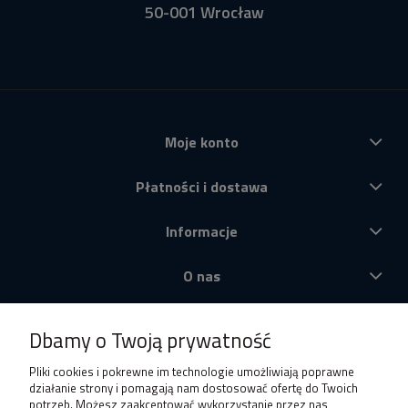
50-001 Wrocław
Moje konto
Płatności i dostawa
Informacje
O nas
Produkty
Dbamy o Twoją prywatność
Pliki cookies i pokrewne im technologie umożliwiają poprawne
działanie strony i pomagają nam dostosować ofertę do Twoich
potrzeb. Możesz zaakceptować wykorzystanie przez nas