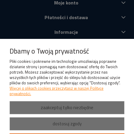
Moje konto
Płatności i dostawa
Informacje
O nas
Dbamy o Twoją prywatność
Produkty
Pliki cookies i pokrewne im technologie umożliwiają poprawne
działanie strony i pomagają nam dostosować ofertę do Twoich
potrzeb. Możesz zaakceptować wykorzystanie przez nas
wszystkich tych plików i przejść do sklepu lub dostosować użycie
plików do swoich preferencji, wybierając opcję "Dostosuj zgody".
Więcej o plikach cookies przeczytasz w naszej Polityce
prywatności.
zaakceptuj tylko niezbędne
dostosuj zgody