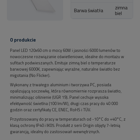
zimna
Barwa światła
biel
O produkcie
Panel LED 120x60 cm o mocy 60W i jasności 6000 lumenów to
nowoczesne rozwiązanie oświetleniowe, idealne do montażu w
sufitach podwieszanych. Emituje zimną biel o temperaturze
barwowej 6000K, zapewniając wyraźne, naturalne światło bez
migotania (No Flicker).
Wykonany z trwałego aluminium i tworzywa PC, posiada
opalizującą soczewkę, która równomiernie rozprasza światło,
minimalizując olśnienie (UGR 19). Panel cechuje wysoka
efektywność świetlna (100 lm/W), długi czas pracy do 40 000
godzin oraz certyfikaty CE, ENEC, RoHS i TÜV.
Przystosowany do pracy w temperaturach od -10°C do +40°C, z
klasą ochrony IP40 i IK05. Produkt z serii Origin objęty 7-letnią
gwarancją, idealny do zastosowań wewnętrznych.