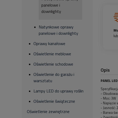
panelowe i
downlighty
Natynkowe oprawy
Mo
panelowe i downlighty
lu
Oprawy kanałowe
Oświetlenie meblowe
Oświetlenie schodowe
Opis
Oświetlenie do garażu i
warsztatu
PANEL LED
Specyfikacj
Lampy LED do uprawy roślin
- Obudowa
- Moc: 3W
Oświetlenie świąteczne
- Napięcie
- Jasność: 
Oświetlenie zewnętrzne
- Barwa świ
- Żywotnoś