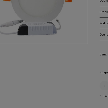
Dostę
Produ
Kod p
Ocena
Cena:
*
Barw
*
- Po