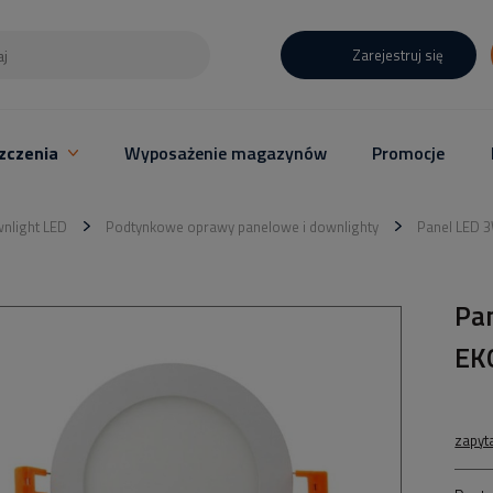
Zarejestruj się
zczenia
Wyposażenie magazynów
Promocje
nlight LED
Podtynkowe oprawy panelowe i downlighty
Panel LED 
Pa
EK
zapyt