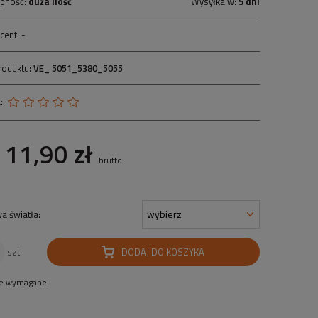
pność:
duża ilość
Wysyłka w:
5 dni
cent:
-
roduktu:
VE_ 5051_5380_5055
:
11,90 zł
brutto
a światła:
DODAJ DO KOSZYKA
szt.
le wymagane