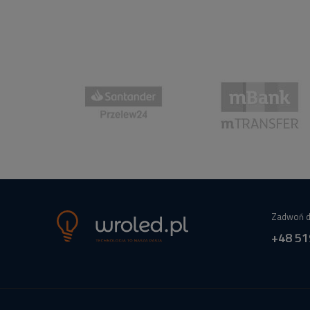
Zadwoń d
+48 51