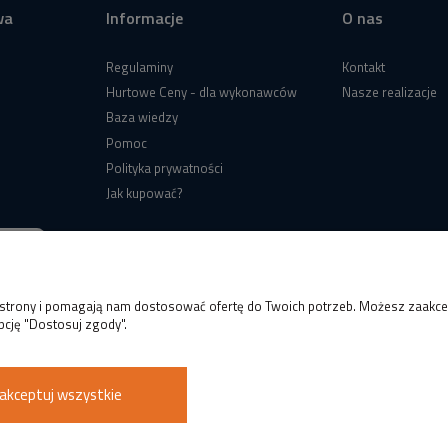
wa
Informacje
O nas
Regulaminy
Kontakt
Hurtowe Ceny - dla wykonawców
Nasze realizacje
Baza wiedzy
Pomoc
Polityka prywatności
Jak kupować?
e strony i pomagają nam dostosować ofertę do Twoich potrzeb. Możesz zaakcep
pcję "Dostosuj zgody".
akceptuj wszystkie