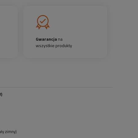
Gwarancja
na
wszystkie produkty
W)
ały zimny)