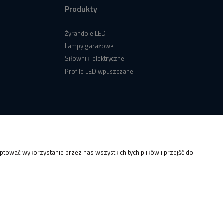
Produkty
Żyrandole LED
Lampy garażowe
Siłowniki elektryczne
Profile LED wpuszczane
tować wykorzystanie przez nas wszystkich tych plików i przejść do