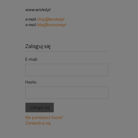
www.wroled.pl
e-mail:
shop@wroled.pl
e-mail:
bhp@incor.com.pl
Zaloguj się
E-mail:
Hasło:
zaloguj się
Nie pamiętasz hasła?
Zarejestruj się