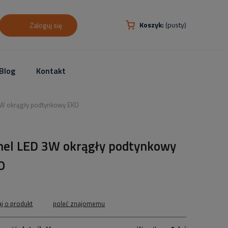
Koszyk:
(pusty)
Zaloguj się
Blog
Kontakt
3W okrągły podtynkowy EKO
nel LED 3W okrągły podtynkowy
O
aj o produkt
poleć znajomemu