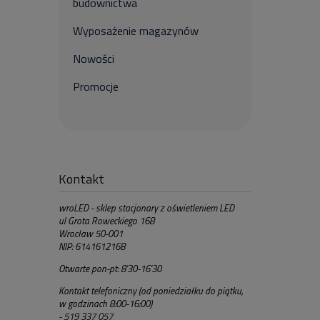
budownictwa
Wyposażenie magazynów
Nowości
Promocje
Kontakt
wroLED - sklep stacjonary z oświetleniem LED
ul Grota Roweckiego 168
Wrocław 50-001
NIP: 6141612168
Otwarte pon-pt: 8'30-16'30
Kontakt telefoniczny (od poniedziałku do piątku,
w godzinach 8:00-16:00)
- 519 337 057