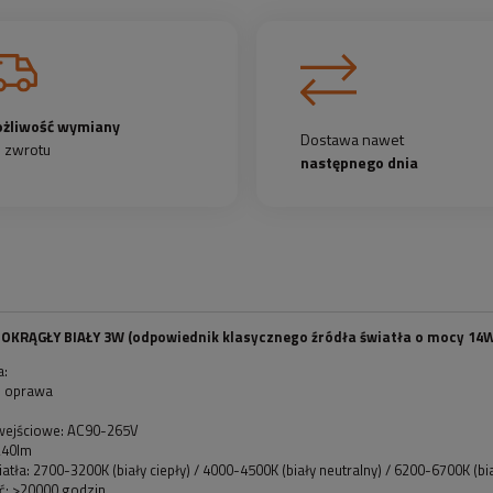
żliwość wymiany
Dostawa nawet
b zwrotu
następnego dnia
 OKRĄGŁY BIAŁY 3W (odpowiednik klasycznego źródła światła o mocy 14
a:
: oprawa
 wejściowe: AC90-265V
240lm
atła: 2700-3200K (biały ciepły) / 4000-4500K (biały neutralny) / 6200-6700K (bi
ć: >20000 godzin