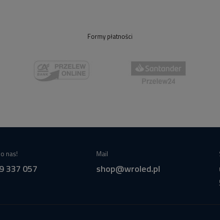
Formy płatności
o nas!
Mail
9 337 057
shop@wroled.pl