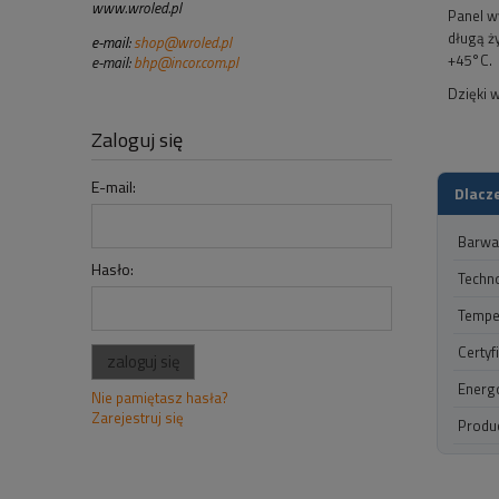
www.wroled.pl
Panel w
długą ż
e-mail:
shop@wroled.pl
+45°C.
e-mail:
bhp@incor.com.pl
Dzięki 
Zaloguj się
E-mail:
Dlacz
Barwa
Hasło:
Techn
Tempe
Certyf
zaloguj się
Energ
Nie pamiętasz hasła?
Zarejestruj się
Produ