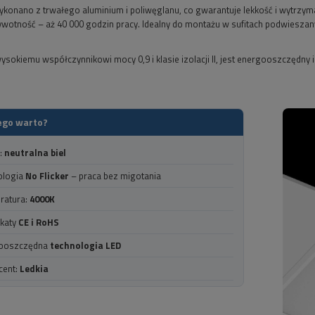
ykonano z trwałego aluminium i poliwęglanu, co gwarantuje lekkość i wytrzyma
ywotność – aż 40 000 godzin pracy. Idealny do montażu w sufitach podwieszan
wysokiemu współczynnikowi mocy 0,9 i klasie izolacji II, jest energooszczędny 
ego warto?
:
neutralna biel
ologia
No Flicker
– praca bez migotania
ratura:
4000K
ikaty
CE i RoHS
ooszczędna
technologia LED
cent:
Ledkia