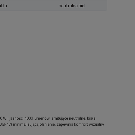
atła
neutralna biel
W i jasności 4000 lumenów, emitujące neutralne, białe
R17) minimalizującą olśnienie, zapewnia komfort wizualny