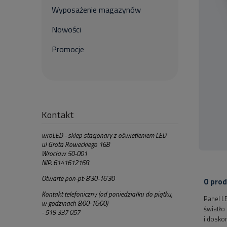
Wyposażenie magazynów
Nowości
Promocje
Kontakt
wroLED - sklep stacjonary z oświetleniem LED
ul Grota Roweckiego 168
Wrocław 50-001
NIP: 6141612168
Otwarte pon-pt: 8'30-16'30
O prod
Kontakt telefoniczny (od poniedziałku do piątku,
Panel L
w godzinach 8:00-16:00)
światło
- 519 337 057
i doskon