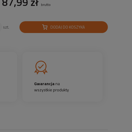
87,99 zł
brutto
DODAJ DO KOSZYKA
szt.
Gwarancja
na
wszystkie produkty