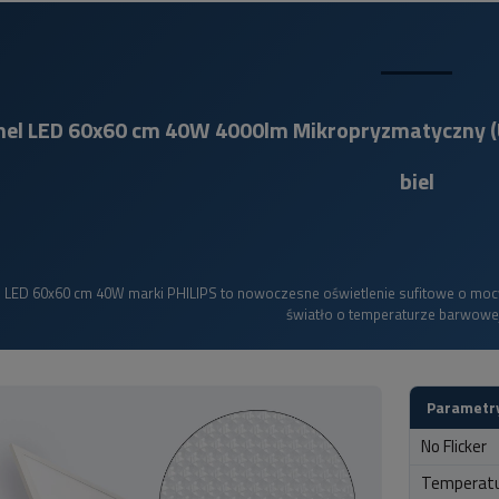
nel LED 60x60 cm 40W 4000lm Mikropryzmatyczny (U
biel
 LED 60x60 cm 40W marki PHILIPS to nowoczesne oświetlenie sufitowe o mocy 
światło o temperaturze barwowe
Parametry
No Flicker
Temperat