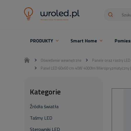
PRODUKTY
Smart Home
Pomies
Oświetlenie LED z montażem
Oświetlenie wewnętrzne
Panele oraz rastry LED
Panel LED 60x60 cm 40W 4000lm Mikropryzmatyczny (U
Kategorie
Źródła światła
Taśmy LED
Sterowniki LED