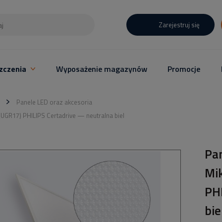
Zarejestruj się
zczenia
Wyposażenie magazynów
Promocje
Panele LED oraz akcesoria
GR17) PHILIPS Certadrive — neutralna biel
Pa
Mi
PH
bie