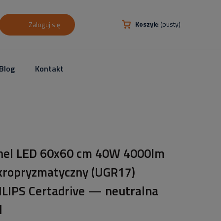
Koszyk:
(pusty)
Zaloguj się
Blog
Kontakt
nel LED 60x60 cm 40W 4000lm
kropryzmatyczny (UGR17)
ILIPS Certadrive — neutralna
l