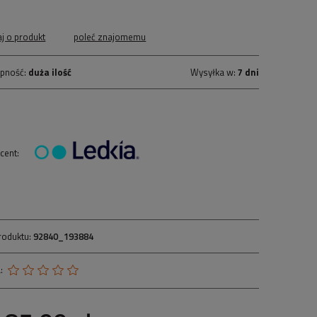
aj o produkt
poleć znajomemu
pność:
duża ilość
Wysyłka w:
7 dni
cent:
roduktu:
92840_193884
: