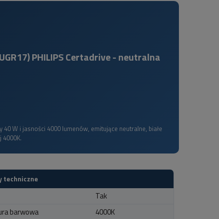
GR17) PHILIPS Certadrive - neutralna
40 W i jasności 4000 lumenów, emitujące neutralne, białe
j 4000K.
 techniczne
Tak
ura barwowa
4000K