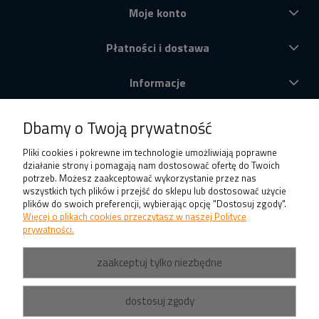
Moje konto
Płatności i dostawa
Informacje
O nas
Dbamy o Twoją prywatność
Produkty
Pliki cookies i pokrewne im technologie umożliwiają poprawne
działanie strony i pomagają nam dostosować ofertę do Twoich
potrzeb. Możesz zaakceptować wykorzystanie przez nas
wszystkich tych plików i przejść do sklepu lub dostosować użycie
plików do swoich preferencji, wybierając opcję "Dostosuj zgody".
Więcej o plikach cookies przeczytasz w naszej Polityce
prywatności.
zaakceptuj tylko niezbędne
dostosuj zgody