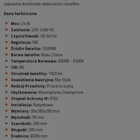
zapewnia doskonałe właściwości świetlne.
Dane techniczne:
Moc:
24 W
Zasilanie:
220-240V AC
Częstotliwość:
50-60 Hz
Regulacja:
NIE
Źródło Światła:
OSRAM
Barwa światła:
Biała Zimna
Temperatura Barwowa:
6000K - 6500K
CRI:
80
Strumień świetlny:
1920 lm
Oswietlenie Awaryjne:
Nie Stale
Rodzaj Przeslony:
Przezroczysta
Użytkowanie:
Wewnętrzne,Zewnętrzne
Stopień Ochrony IP:
IP65
Instalacja:
Natynkowe
Wymiary:
95x285x285 mm
Wysokość:
95 mm
Szerokość:
285 mm
Długość:
285 mm
Średnica:
Ø285 mm