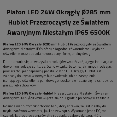
Plafon LED 24W Okrągły Ø285 mm
Hublot Przezroczysty ze Światłem
Awaryjnym Niestałym IP65 6500K
Plafon LED 24W Okrągły Ø285 mm Hublot
Przezroczysty ze Światłem
Awaryjnym Niestałym IP65 oferuje łagodne, równomierne i wydajne
oświetlenie oraz posiada nowoczesny i funkcjonalny design.
Dostosowuje się do wszystkich rodzajów wykończeń, a jego instalacja w
dowolnym rodzaju sufitu, zarówno w tynku, betonie, jak i innych rodzajach
powierzchni jest naprawdę prosta. Plafon LED Okrągły Hublot jest
zalecany do użytku w nowym budownictwie lub do zastąpienia
istniejącego oświetlenia punktowego, doskonale nadaje się na schody, do
garażu lub schowków.
Plafon LED 24W Okrągły Hublot
Przezroczysty z Niestałym Światłem
Awaryjnym IP65 Ø285 mm włącza się do 3 godzin po odcięciu zasilania.
Posiada współczynnik ochrony IP65, który sprawia, że jest idealny do
użytku zarówno wewnątrz, jak i na zewnątrz. Wykonana jest z PC, ma
szeroki kąt rozproszenia światła i posiada opalowy dyfuzor, który