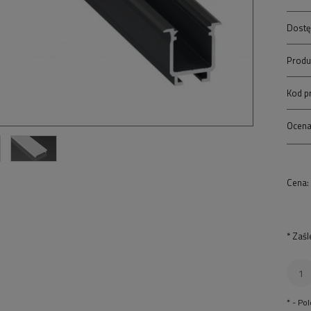
Dostę
Produ
Kod p
Ocena
Cena:
*
Zaśl
*
- Po