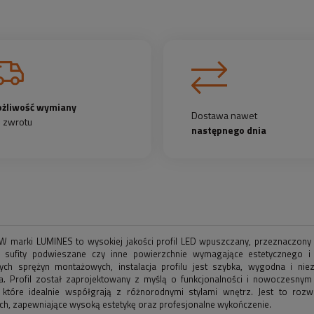
żliwość wymiany
Dostawa nawet
b zwrotu
następnego dnia
u W marki LUMINES to wysokiej jakości profil LED wpuszczany, przeznaczony 
 sufity podwieszane czy inne powierzchnie wymagające estetycznego i 
ch sprężyn montażowych, instalacja profilu jest szybka, wygodna i nie
a. Profil został zaprojektowany z myślą o funkcjonalności i nowoczesnym
, które idealnie współgrają z różnorodnymi stylami wnętrz. Jest to rozw
ch, zapewniające wysoką estetykę oraz profesjonalne wykończenie.