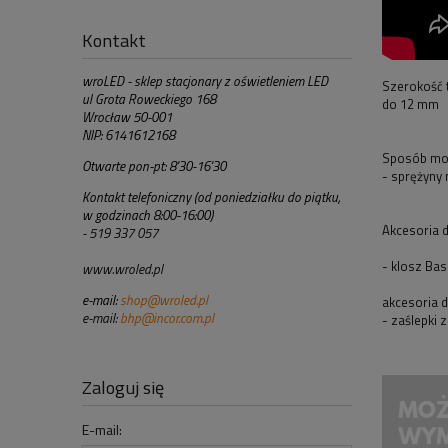
Kontakt
wroLED - sklep stacjonary z oświetleniem LED
Szerokość 
ul Grota Roweckiego 168
do 12 mm
Wrocław 50-001
NIP: 6141612168
Sposób mo
Otwarte pon-pt: 8'30-16'30
- sprężyny
Kontakt telefoniczny (od poniedziałku do piątku,
w godzinach 8:00-16:00)
Akcesoria 
- 519 337 057
- klosz Ba
www.wroled.pl
e-mail:
shop@wroled.pl
akcesoria 
e-mail:
bhp@incor.com.pl
- zaślepki
Zaloguj się
E-mail: