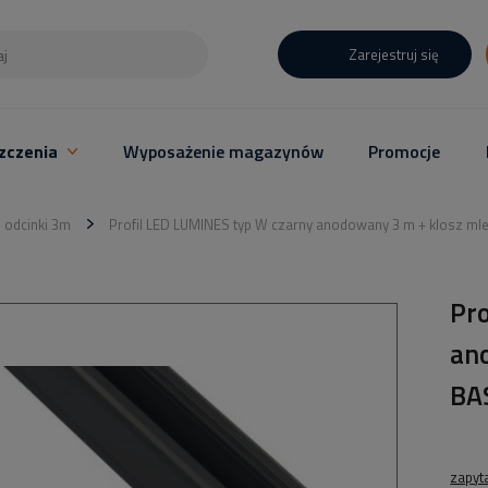
Zarejestruj się
zczenia
Wyposażenie magazynów
Promocje
- odcinki 3m
Profil LED LUMINES typ W czarny anodowany 3 m + klosz ml
Pr
an
BA
zapyt