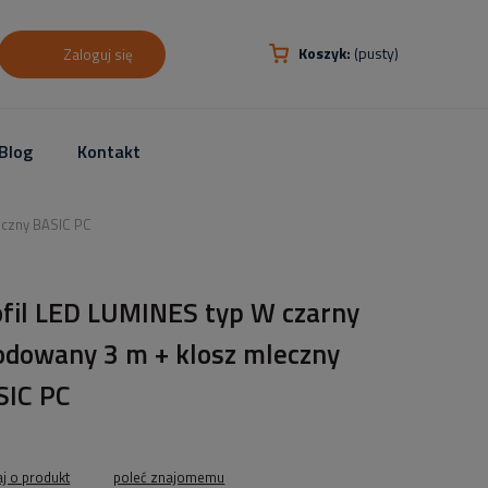
Koszyk:
(pusty)
Zaloguj się
Blog
Kontakt
eczny BASIC PC
ofil LED LUMINES typ W czarny
odowany 3 m + klosz mleczny
SIC PC
aj o produkt
poleć znajomemu