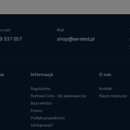
o nas!
Mail
9 337 057
shop@wroled.pl
wa
Informacje
O nas
Regulaminy
Kontakt
Hurtowe Ceny - dla wykonawców
Nasze realizacje
Baza wiedzy
Pomoc
Polityka prywatności
Jak kupować?