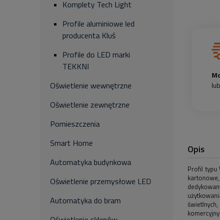
Komplety Tech Light
Profile aluminiowe led
producenta Kluś
Profile do LED marki
TEKKNI
Mo
Oświetlenie wewnętrzne
lu
Oświetlenie zewnętrzne
Pomieszczenia
Smart Home
Opis
Automatyka budynkowa
Profil typ
kartonowe,
Oświetlenie przemysłowe LED
dedykowany
użytkowani
Automatyka do bram
świetlnych
komercyjny
Oświetlenie sklepów