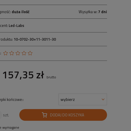
pność:
duża ilość
Wysyłka w:
7 dni
cent:
Led-Labs
roduktu:
10-0702-30+11-3011-30
:
157,35 zł
brutto
epki końcowe::
DODAJ DO KOSZYKA
szt.
le wymagane