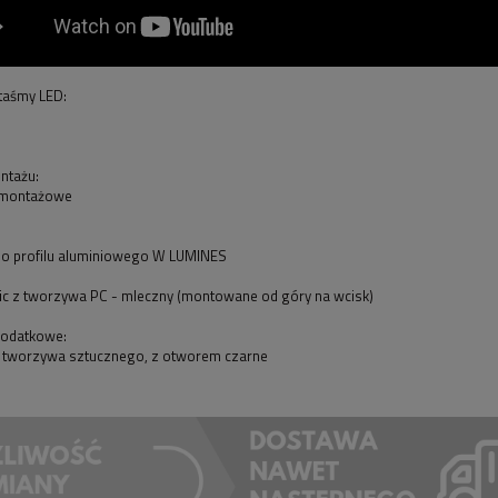
taśmy LED:
ntażu:
 montażowe
do profilu aluminiowego W LUMINES
sic z tworzywa PC - mleczny (montowane od góry na wcisk)
dodatkowe:
 z tworzywa sztucznego, z otworem czarne