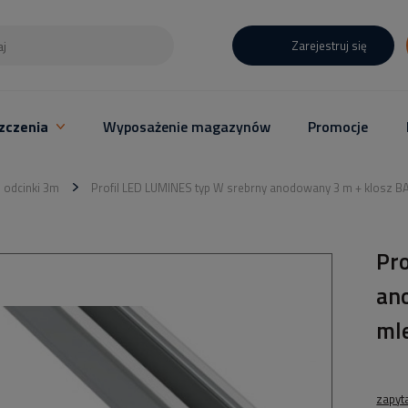
Zarejestruj się
zczenia
Wyposażenie magazynów
Promocje
- odcinki 3m
Profil LED LUMINES typ W srebrny anodowany 3 m + klosz B
Pr
an
ml
zapyt