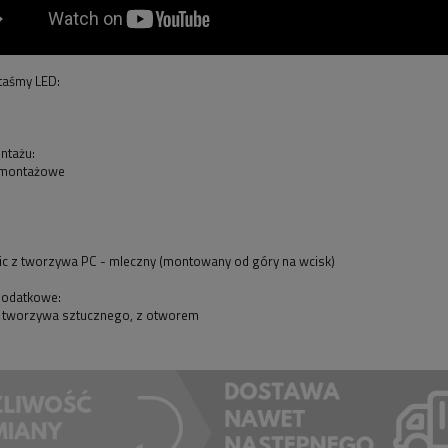
taśmy LED:
ntażu:
 montażowe
sic z tworzywa PC - mleczny (montowany od góry na wcisk)
dodatkowe:
 z tworzywa sztucznego, z otworem