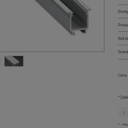
Dostę
Produ
Kod p
Ocena
Cena:
*
Zaśl
*
- Po