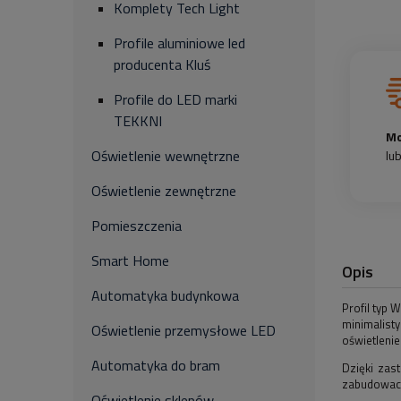
Komplety Tech Light
Profile aluminiowe led
producenta Kluś
Profile do LED marki
TEKKNI
Mo
Oświetlenie wewnętrzne
lu
Oświetlenie zewnętrzne
Pomieszczenia
Smart Home
Opis
Automatyka budynkowa
Profil typ
minimalist
Oświetlenie przemysłowe LED
oświetlenie
Automatyka do bram
Dzięki zas
zabudowach
Oświetlenie sklepów