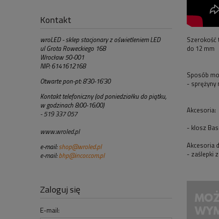
Kontakt
Szerokość 
wroLED - sklep stacjonary z oświetleniem LED
do 12 mm
ul Grota Roweckiego 168
Wrocław 50-001
NIP: 6141612168
Sposób mo
Otwarte pon-pt: 8'30-16'30
- sprężyny
Kontakt telefoniczny (od poniedziałku do piątku,
w godzinach 8:00-16:00)
Akcesoria:
- 519 337 057
- klosz Ba
www.wroled.pl
Akcesoria 
e-mail:
shop@wroled.pl
- zaślepki
e-mail:
bhp@incor.com.pl
Zaloguj się
E-mail: