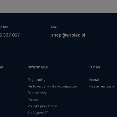
o nas!
Mail
9 337 057
shop@wroled.pl
wa
Informacje
O nas
Regulaminy
Kontakt
Hurtowe Ceny - dla wykonawców
Nasze realizacje
Baza wiedzy
Pomoc
Polityka prywatności
Jak kupować?