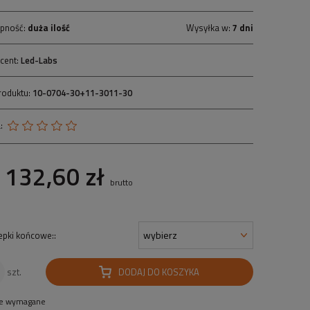
pność:
duża ilość
Wysyłka w:
7 dni
cent:
Led-Labs
roduktu:
10-0704-30+11-3011-30
:
132,60 zł
brutto
epki końcowe::
DODAJ DO KOSZYKA
szt.
le wymagane