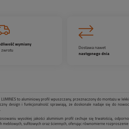
żliwość wymiany
Dostawa nawet
b zwrotu
następnego dnia
 W LUMINES to aluminiowy profil wpuszczany, przeznaczony do montażu w lekk
yczny design i funkcjonalność sprawiają, że doskonale nadaje się do nowoc
.
tosowaniu wysokiej jakości aluminium profil cechuje się trwałością, odporn
 meblowych, sufitowych oraz ściennych, oferując równomierne rozproszenie ś