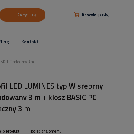
Koszyk:
(pusty)
Zaloguj się
Blog
Kontakt
ASIC PC mleczny 3 m
ofil LED LUMINES typ W srebrny
odowany 3 m + klosz BASIC PC
eczny 3 m
aj o produkt
poleć znajomemu