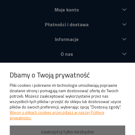
Moje konto
Płatności i dostawa
Informacje
O nas
Produkty
Dbamy o Twoją prywatność
Pliki cookies i pokrewne im technologie umożliwiają poprawne
działanie strony i pomagają nam dostosować ofertę do Twoich
potrzeb. Możesz zaakceptować wykorzystanie przez nas
wszystkich tych plików i przejść do sklepu lub dostosować użycie
plików do swoich preferencji, wybierając opcję "Dostosuj zgody".
Więcej o plikach cookies przeczytasz w naszej Polityce
prywatności.
zaakceptuj tylko niezbędne