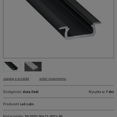
zapytaj o produkt
poleć znajomemu
Dostępność:
duża ilość
Wysyłka w:
7 dni
Producent:
Led-Labs
Kod produktu:
10-0102-30+11-3011-30