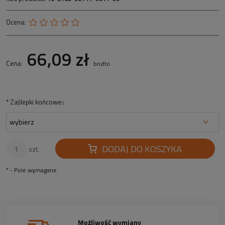
Ocena:
66,09 zł
Cena:
brutto
*
Zaślepki końcowe::
DODAJ DO KOSZYKA
szt.
*
- Pole wymagane
Możliwość wymiany