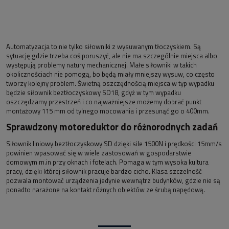
Automatyzacja to nie tylko siłowniki z wysuwanym tłoczyskiem. Są
sytuację gdzie trzeba coś poruszyć, ale nie ma szczególnie miejsca albo
występują problemy natury mechanicznej. Małe siłowniki w takich
okolicznościach nie pomogą, bo będą miały mniejszy wysuw, co często
tworzy kolejny problem. Świetną oszczędnością miejsca w typ wypadku
będzie siłownik beztłoczyskowy SD18, gdyż w tym wypadku
oszczędzamy przestrzeń i co najważniejsze możemy dobrać punkt
montażowy 115 mm od tylnego mocowania i przesunąć go o 400mm.
Sprawdzony motoreduktor do różnorodnych zadań
Siłownik liniowy beztłoczyskowy SD dzięki sile 1500N i prędkości 15mm/s
powinien wpasować się w wiele zastosowań w gospodarstwie
domowym m.in przy oknach i fotelach. Pomaga w tym wysoka kultura
pracy, dzięki której siłownik pracuje bardzo cicho. Klasa szczelność
pozwala montować urządzenia jedynie wewnątrz budynków, gdzie nie są
ponadto narażone na kontakt różnych obiektów ze śrubą napędową.