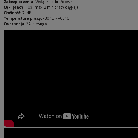
Zabezpieczenia:
Wyłączniki krańcowe
Cykl pracy:
10% (max. 2 min pracy ciągłej)
Głośność
: 73dB
Temperatura pracy
: -30°C ~ +65°C
Gwarancja
: 24 miesięcy