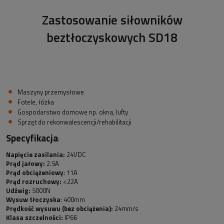
Zastosowanie siłowników
beztłoczyskowych SD18
Maszyny przemysłowe
Fotele, łóżka
Gospodarstwo domowe np. okna, lufty
Sprzęt do rekonwalescencji/rehabilitacji
Specyfikacja
:
Napięcie zasilania:
24VDC
Prąd jałowy:
2.5A
Prąd obciążeniowy
: 11A
Prąd rozruchowy:
<22A
Udźwig:
5000N
Wysuw tłoczyska
: 400mm
Prędkość wysuwu (bez obciążenia):
24mm/s
Klasa szczelności:
IP66