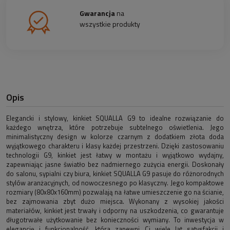
Gwarancja
na
wszystkie produkty
Opis
Elegancki i stylowy, kinkiet SQUALLA G9 to idealne rozwiązanie do
każdego wnętrza, które potrzebuje subtelnego oświetlenia. Jego
minimalistyczny design w kolorze czarnym z dodatkiem złota doda
wyjątkowego charakteru i klasy każdej przestrzeni. Dzięki zastosowaniu
technologii G9, kinkiet jest łatwy w montażu i wyjątkowo wydajny,
zapewniając jasne światło bez nadmiernego zużycia energii. Doskonały
do salonu, sypialni czy biura, kinkiet SQUALLA G9 pasuje do różnorodnych
stylów aranżacyjnych, od nowoczesnego po klasyczny. Jego kompaktowe
rozmiary (80x80x160mm) pozwalają na łatwe umieszczenie go na ścianie,
bez zajmowania zbyt dużo miejsca. Wykonany z wysokiej jakości
materiałów, kinkiet jest trwały i odporny na uszkodzenia, co gwarantuje
długotrwałe użytkowanie bez konieczności wymiany. To inwestycja w
elegancję i funkcjonalność, która zapewni Ci wiele lat satysfakcji i