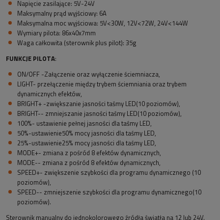
Napięcie zasilające: 5V-24V
Maksymalny prąd wyjściowy: 6A
Maksymalna moc wyjściowa: 5V<30W, 12V<72W, 24V<144W
Wymiary pilota: 86x40x7mm
Waga całkowita (sterownik plus pilot): 35g
FUNKCJE PILOTA
:
ON/OFF -Załączenie oraz wyłączenie ściemniacza,
LIGHT- przełączenie między trybem ściemniania oraz trybem
dynamicznych efektów,
BRIGHT+ -zwiększanie jasności taśmy LED(10 poziomów),
BRIGHT-- zmniejszanie jasności taśmy LED(10 poziomów),
100%- ustawienie pełnej jasności dla taśmy LED,
50%-ustawienie50% mocy jasności dla taśmy LED,
25%-ustawienie25% mocy jasności dla taśmy LED,
MODE+- zmiana z pośród 8 efektów dynamicznych,
MODE-- zmiana z pośród 8 efektów dynamicznych,
SPEED+- zwiększenie szybkości dla programu dynamicznego (10
poziomów),
SPEED-- zmniejszenie szybkości dla programu dynamicznego(10
poziomów).
Sterownik manualny do jednokolorowego źródła światła na 12 lub 24V.