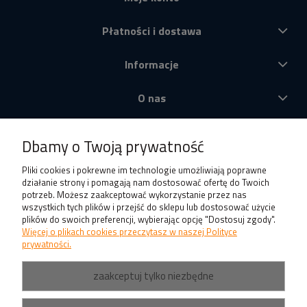
Płatności i dostawa
Informacje
O nas
Produkty
Dbamy o Twoją prywatność
Pliki cookies i pokrewne im technologie umożliwiają poprawne
działanie strony i pomagają nam dostosować ofertę do Twoich
potrzeb. Możesz zaakceptować wykorzystanie przez nas
wszystkich tych plików i przejść do sklepu lub dostosować użycie
plików do swoich preferencji, wybierając opcję "Dostosuj zgody".
Więcej o plikach cookies przeczytasz w naszej Polityce
prywatności.
zaakceptuj tylko niezbędne