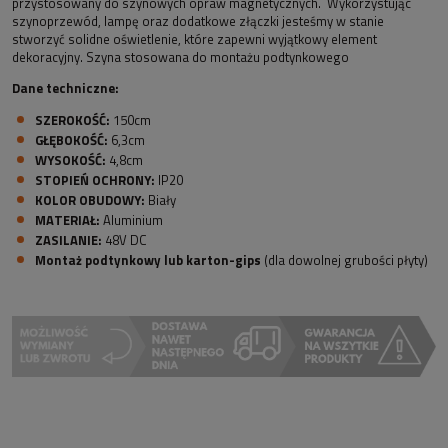
przystosowany do szynowych opraw magnetycznych. Wykorzystując
szynoprzewód, lampę oraz dodatkowe złączki jesteśmy w stanie
stworzyć solidne oświetlenie, które zapewni wyjątkowy element
dekoracyjny. Szyna stosowana do montażu podtynkowego
Dane techniczne:
SZEROKOŚĆ:
150cm
GŁĘBOKOŚĆ:
6,3cm
WYSOKOŚĆ:
4,8cm
STOPIEŃ OCHRONY:
IP20
KOLOR OBUDOWY:
Biały
MATERIAŁ:
Aluminium
ZASILANIE:
48V DC
Montaż podtynkowy lub karton-gips
(dla dowolnej grubości płyty)