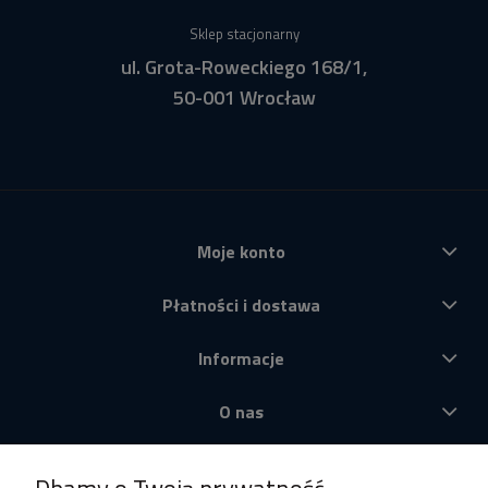
Sklep stacjonarny
ul. Grota-Roweckiego 168/1,
50-001 Wrocław
Moje konto
Płatności i dostawa
Informacje
O nas
Produkty