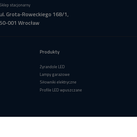
Sklep stacjonarny
ul. Grota-Roweckiego 168/1,
50-001 Wrocław
Produkty
Żyrandole LED
Lampy garażowe
Siłowniki elektryczne
Profile LED wpuszczane