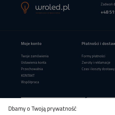
Zadwoń d
+48 51
Moje konto
Płatności i dosta
Twoje zamówienia
Formy płatności
Ustawienia konta
Zwroty i reklamacje
Przechowalnia
Czas i koszty dostawy
KONTAKT
Współpraca
Dbamy o Twoją prywatność