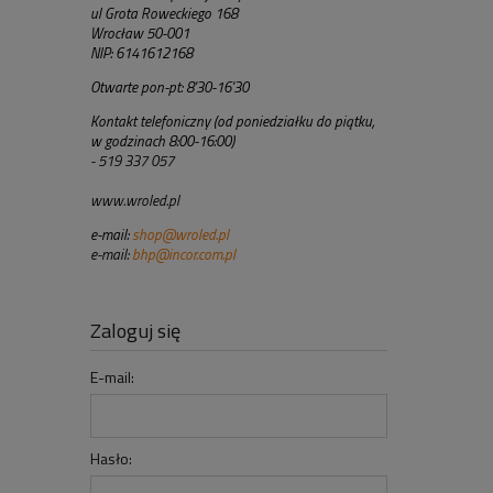
ul Grota Roweckiego 168
Wrocław 50-001
NIP: 6141612168
Otwarte pon-pt: 8'30-16'30
Kontakt telefoniczny (od poniedziałku do piątku,
w godzinach 8:00-16:00)
- 519 337 057
www.wroled.pl
e-mail:
shop@wroled.pl
e-mail:
bhp@incor.com.pl
Zaloguj się
E-mail:
Hasło: