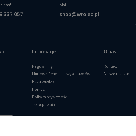
o nas!
Mail
9 337 057
shop@wroled.pl
wa
Informacje
O nas
Regulaminy
Kontakt
Hurtowe Ceny - dla wykonawców
Nasze realizacje
Baza wiedzy
Pomoc
Polityka prywatności
Jak kupować?