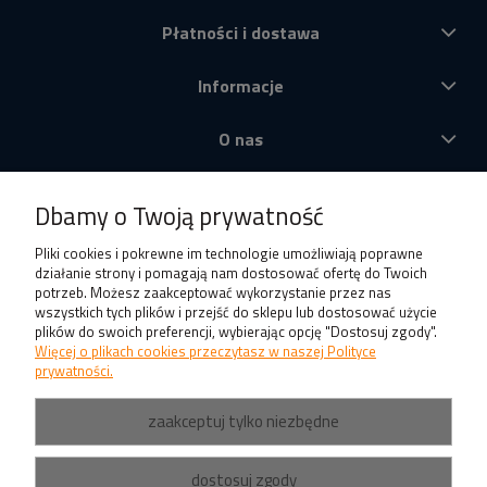
Płatności i dostawa
Informacje
O nas
Produkty
Dbamy o Twoją prywatność
Pliki cookies i pokrewne im technologie umożliwiają poprawne
działanie strony i pomagają nam dostosować ofertę do Twoich
potrzeb. Możesz zaakceptować wykorzystanie przez nas
wszystkich tych plików i przejść do sklepu lub dostosować użycie
plików do swoich preferencji, wybierając opcję "Dostosuj zgody".
Więcej o plikach cookies przeczytasz w naszej Polityce
prywatności.
zaakceptuj tylko niezbędne
dostosuj zgody