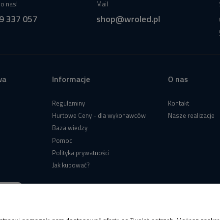
o nas!
Mail
9 337 057
shop@wroled.pl
wa
Informacje
O nas
Regulaminy
Kontakt
Hurtowe Ceny - dla wykonawców
Nasze realizacje
Baza wiedzy
Pomoc
Polityka prywatności
Jak kupować?