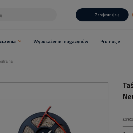
Zarejestruj się
zczenia
Wyposażenie magazynów
Promocje
utralna
Ta
Ne
zapyt