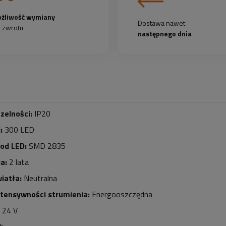
żliwość wymiany
Dostawa nawet
b zwrotu
następnego dnia
zelności:
IP20
d:
3
0
0 LED
iod LED:
SMD 2835
a:
2 lata
iatła:
Neutralna
ntensywności strumienia:
Energooszczędna
24 V