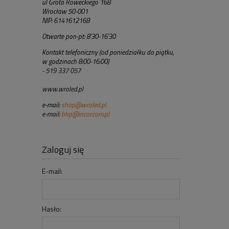
ul Grota Roweckiego 168
Wrocław 50-001
NIP: 6141612168
Otwarte pon-pt: 8'30-16'30
Kontakt telefoniczny (od poniedziałku do piątku,
w godzinach 8:00-16:00)
- 519 337 057
www.wroled.pl
e-mail:
shop@wroled.pl
e-mail:
bhp@incor.com.pl
Zaloguj się
E-mail:
Hasło: