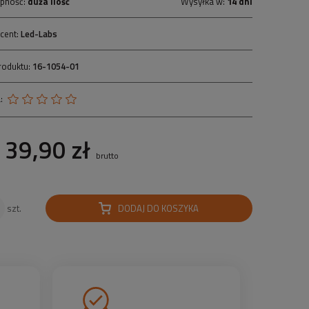
pność:
duża ilość
Wysyłka w:
14 dni
cent:
Led-Labs
roduktu:
16-1054-01
:
39,90 zł
brutto
DODAJ DO KOSZYKA
szt.