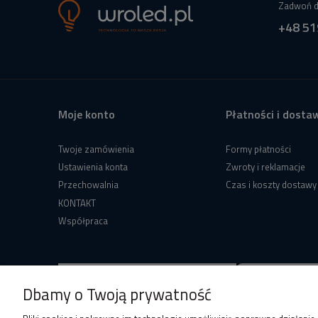
Zadwoń d
+48 51
Moje konto
Płatności i dosta
Twoje zamówienia
Formy płatności
Ustawienia konta
Zwroty i reklamacje
Przechowalnia
Czas i koszty dostawy
KONTAKT
Współpraca
Dbamy o Twoją prywatność