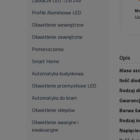
Zasilacze LED 12V/24V
Mo
Profile Aluminiowe LED
lu
Oświetlenie wewnętrzne
Oświetlenie zewnętrzne
Pomieszczenia
Opis
Smart Home
Klasa szc
Automatyka budynkowa
Ilość dio
Oświetlenie przemysłowe LED
Rodzaj d
Automatyka do bram
Gwarancj
Oświetlenie sklepów
Barwa św
Rodzaj i
Oświetlenie awaryjne i
ewakuacyjne
Napięcie: