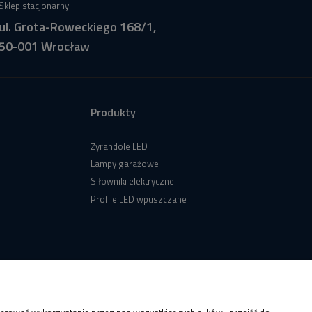
Sklep stacjonarny
ul. Grota-Roweckiego 168/1,
50-001 Wrocław
Produkty
Żyrandole LED
Lampy garażowe
Siłowniki elektryczne
Profile LED wpuszczane