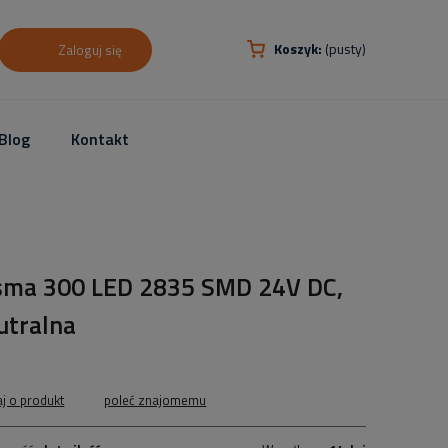
Koszyk:
(pusty)
Zaloguj się
Blog
Kontakt
śma 300 LED 2835 SMD 24V DC,
utralna
aj o produkt
poleć znajomemu