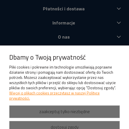
Płatności i dostawa
Informacje
O nas
Produkty
Dbamy o Twoją prywatność
Pliki cookies i pokrewne im technologie umożliwiają poprawne
działanie strony i pomagają nam dostosować ofertę do Twoich
potrzeb. Możesz zaakceptować wykorzystanie przez nas
wszystkich tych plików i przejść do sklepu lub dostosować użycie
plików do swoich preferencji, wybierając opcję "Dostosuj zgody".
Więcej o plikach cookies przeczytasz w naszej Polityce
prywatności.
zaakceptuj tylko niezbędne
dostosuj zgody