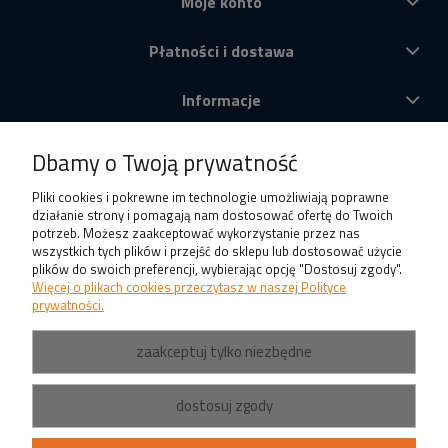
Moje konto
Płatności i dostawa
Informacje
O nas
Dbamy o Twoją prywatność
Produkty
Pliki cookies i pokrewne im technologie umożliwiają poprawne
działanie strony i pomagają nam dostosować ofertę do Twoich
potrzeb. Możesz zaakceptować wykorzystanie przez nas
wszystkich tych plików i przejść do sklepu lub dostosować użycie
plików do swoich preferencji, wybierając opcję "Dostosuj zgody".
Więcej o plikach cookies przeczytasz w naszej Polityce
prywatności.
zaakceptuj tylko niezbędne
dostosuj zgody