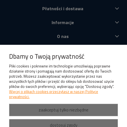
Płatności i dostawa
Informacje
O nas
Produkty
Dbamy o Twoją prywatność
Pliki cookies i pokrewne im technologie umożliwiają poprawne
działanie strony i pomagają nam dostosować ofertę do Twoich
potrzeb. Możesz zaakceptować wykorzystanie przez nas
wszystkich tych plików i przejść do sklepu lub dostosować użycie
plików do swoich preferencji, wybierając opcję "Dostosuj zgody".
Więcej o plikach cookies przeczytasz w naszej Polityce
prywatności.
zaakceptuj tylko niezbędne
dostosuj zgody