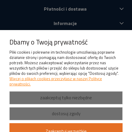
Płatności i dostawa
Informacje
O nas
Dbamy o Twoją prywatność
Produkty
Pliki cookies i pokrewne im technologie umożliwiają poprawne
działanie strony i pomagają nam dostosować ofertę do Twoich
potrzeb. Możesz zaakceptować wykorzystanie przez nas
wszystkich tych plików i przejść do sklepu lub dostosować użycie
plików do swoich preferencji, wybierając opcję "Dostosuj zgody".
Więcej o plikach cookies przeczytasz w naszej Polityce
prywatności.
zaakceptuj tylko niezbędne
dostosuj zgody
Zaakceptuj wszystkie