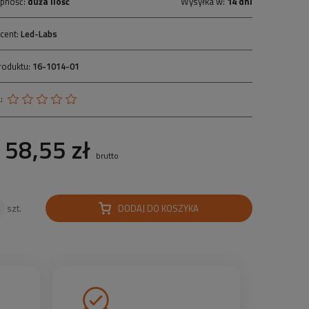
pność:
duża ilość
Wysyłka w:
14 dni
cent:
Led-Labs
roduktu:
16-1014-01
:
58,55 zł
brutto
DODAJ DO KOSZYKA
szt.