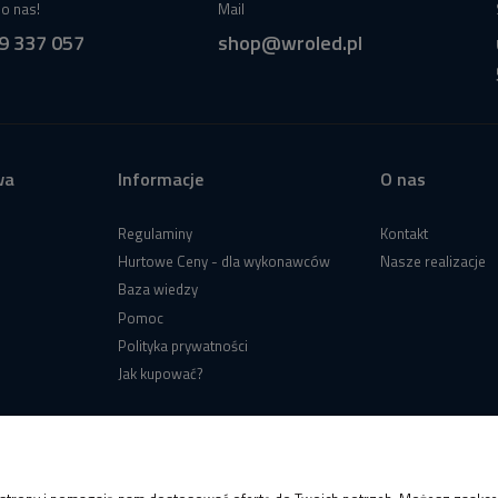
o nas!
Mail
9 337 057
shop@wroled.pl
wa
Informacje
O nas
Regulaminy
Kontakt
Hurtowe Ceny - dla wykonawców
Nasze realizacje
Baza wiedzy
Pomoc
Polityka prywatności
Jak kupować?