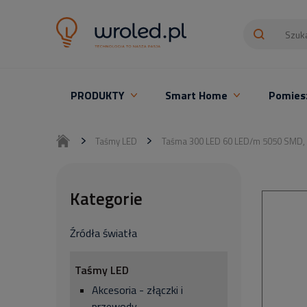
PRODUKTY
Smart Home
Pomies
Oświetlenie LED z montażem
Taśmy LED
Taśma 300 LED 60 LED/m 5050 SMD, 
Kategorie
Źródła światła
Taśmy LED
Akcesoria - złączki i
przewody