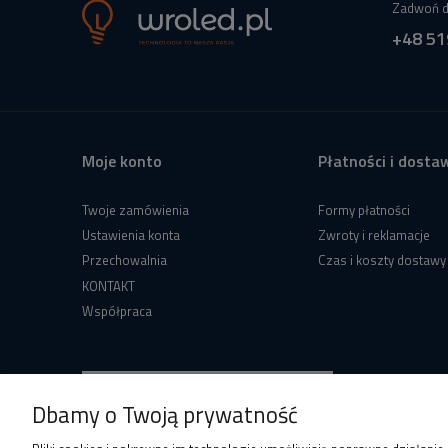
Zadwoń d
+48 51
Moje konto
Płatności i dosta
Twoje zamówienia
Formy płatności
Ustawienia konta
Zwroty i reklamacje
Przechowalnia
Czas i koszty dostawy
KONTAKT
Współpraca
Dbamy o Twoją prywatność