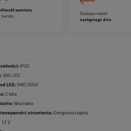
żliwość wymiany
Dostawa nawet
b zwrotu
następnego dnia
zelności:
IP20
d:
30
0 LED
iod LED:
SMD 5050
a:
2 lata
iatła:
Neutralna
ntensywności strumienia:
Energooszczędna
12 V