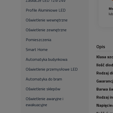
Zasilacze LED 12V/24V
Mo
Profile Aluminiowe LED
lu
Oświetlenie wewnętrzne
Oświetlenie zewnętrzne
Pomieszczenia
Opis
Smart Home
Klasa szc
Automatyka budynkowa
Ilość dio
Oświetlenie przemysłowe LED
Rodzaj d
Automatyka do bram
Gwarancj
Oświetlenie sklepów
Barwa św
Rodzaj i
Oświetlenie awaryjne i
ewakuacyjne
Napięcie: