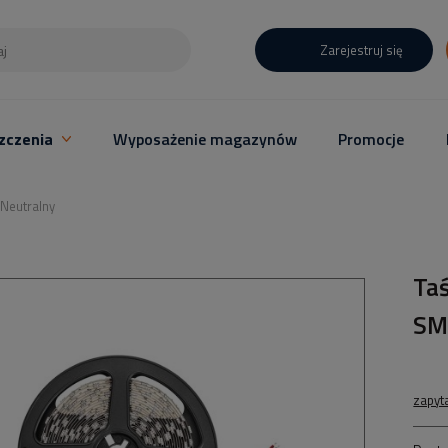
Zarejestruj się
zczenia
Wyposażenie magazynów
Promocje
Neutralny
Ta
SM
zapyt