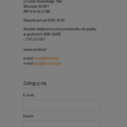
ul Grota Roweckiego 168
Wrocław 50-001
NIP: 6141612168
Otwarte pon-pt: 8'30-16'30
Kontakt telefoniczny (od poniedziałku do piątku,
w godzinach 8:00-16:00)
- 519 337 057
www.wroled.pl
e-mail:
shop@wroled.pl
e-mail:
bhp@incor.com.pl
Zaloguj się
E-mail:
Hasło: