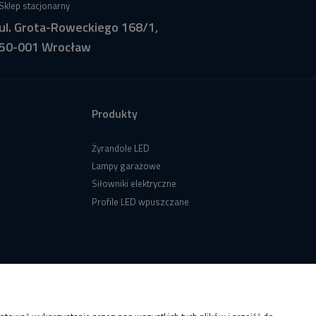
Sklep stacjonarny
ul. Grota-Roweckiego 168/1,
50-001 Wrocław
Produkty
Żyrandole LED
Lampy garażowe
Siłowniki elektryczne
Profile LED wpuszczane