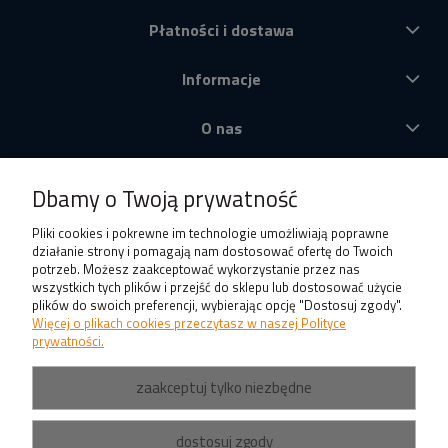
Płatności i dostawa
Informacje
O nas
Produkty
Dbamy o Twoją prywatność
Pliki cookies i pokrewne im technologie umożliwiają poprawne
działanie strony i pomagają nam dostosować ofertę do Twoich
potrzeb. Możesz zaakceptować wykorzystanie przez nas
wszystkich tych plików i przejść do sklepu lub dostosować użycie
plików do swoich preferencji, wybierając opcję "Dostosuj zgody".
Więcej o plikach cookies przeczytasz w naszej Polityce
prywatności.
zaakceptuj tylko niezbędne
dostosuj zgody