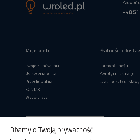
Zadwoń d
+48 51
Moje konto
Płatności i dosta
Twoje zamówienia
Formy płatności
Ustawienia konta
Zwroty i reklamacje
Przechowalnia
Czas i koszty dostawy
KONTAKT
Współpraca
Dbamy o Twoją prywatność