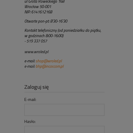
ul Grota Roweckiego 168
Wrocław 50-001
NIP: 6141612168
Otwarte pon-pt: 8'30-16'30
Kontakt telefoniczny (od poniedziałku do piątku,
w godzinach 8:00-16:00)
- 519 337 057
www.wroled.pl
e-mail:
shop@wroled.pl
e-mail:
bhp@incor.com.pl
Zaloguj się
E-mail:
Hasło: