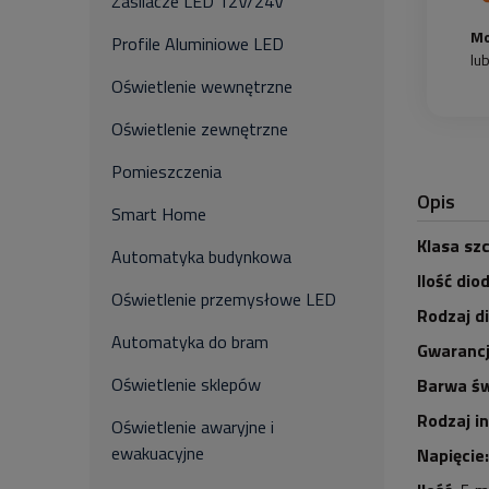
Zasilacze LED 12V/24V
Mo
Profile Aluminiowe LED
lu
Oświetlenie wewnętrzne
Oświetlenie zewnętrzne
Pomieszczenia
Opis
Smart Home
Klasa szc
Automatyka budynkowa
Ilość dio
Oświetlenie przemysłowe LED
Rodzaj d
Automatyka do bram
Gwarancj
Oświetlenie sklepów
Barwa św
Rodzaj i
Oświetlenie awaryjne i
ewakuacyjne
Napięcie: