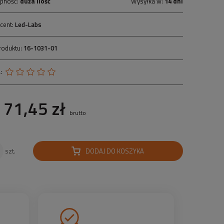
pność:
duża ilość
Wysyłka w:
14 dni
cent:
Led-Labs
roduktu:
16-1031-01
:
71,45 zł
brutto
DODAJ DO KOSZYKA
szt.