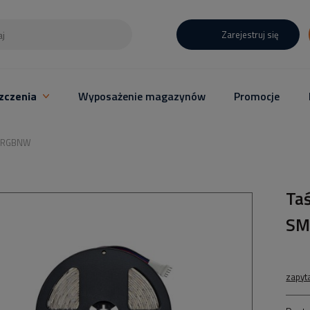
Zarejestruj się
zczenia
Wyposażenie magazynów
Promocje
, RGBNW
Ta
SM
zapyt