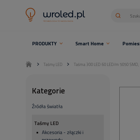
PRODUKTY
Smart Home
Pomies
Oświetlenie LED z montażem
Taśmy LED
Taśma 300 LED 60 LED/m 5050 SMD
Kategorie
Źródła światła
Taśmy LED
Akcesoria - złączki i
przewody