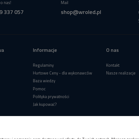
o nas!
Mail
9 337 057
shop@wroled.pl
wa
Informacje
O nas
Regulaminy
Kontakt
Hurtowe Ceny - dla wykonawców
Nasze realizacje
Baza wiedzy
Pomoc
Polityka prywatności
Jak kupować?