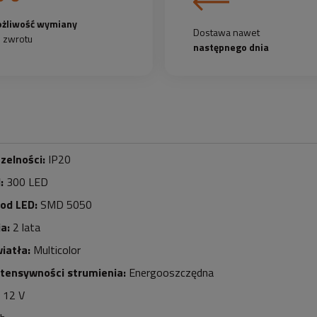
żliwość wymiany
Dostawa nawet
b zwrotu
następnego dnia
zelności:
IP20
d:
30
0 LED
iod LED:
SMD 5050
a:
2 lata
iatła:
Multicolor
ntensywności strumienia:
Energooszczędna
12 V