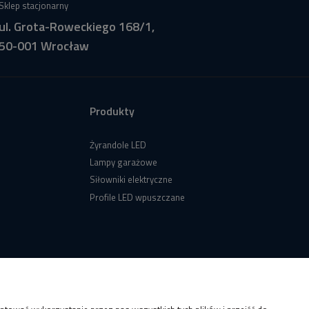
Sklep stacjonarny
ul. Grota-Roweckiego 168/1,
50-001 Wrocław
Produkty
Żyrandole LED
Lampy garażowe
Siłowniki elektryczne
Profile LED wpuszczane