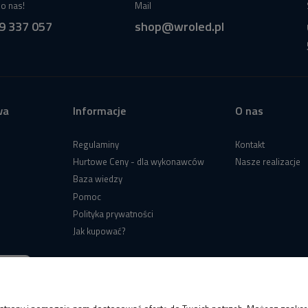
o nas!
Mail
9 337 057
shop@wroled.pl
wa
Informacje
O nas
Regulaminy
Kontakt
Hurtowe Ceny - dla wykonawców
Nasze realizacje
Baza wiedzy
Pomoc
Polityka prywatności
Jak kupować?