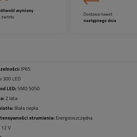
żliwość wymiany
Dostawa nawet
b zwrotu
następnego dnia
zelności:
IP65
d:
30
0 LED
iod LED:
SMD 5050
a:
2 lata
iatła:
Biała ciepła
ntensywności strumienia:
Energooszczędna
12 V