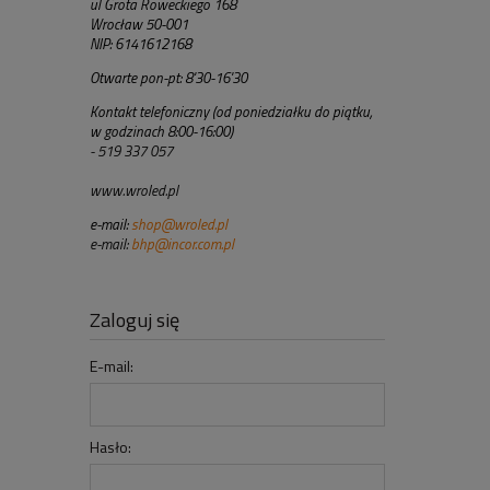
ul Grota Roweckiego 168
Wrocław 50-001
NIP: 6141612168
Otwarte pon-pt: 8'30-16'30
Kontakt telefoniczny (od poniedziałku do piątku,
w godzinach 8:00-16:00)
- 519 337 057
www.wroled.pl
e-mail:
shop@wroled.pl
e-mail:
bhp@incor.com.pl
Zaloguj się
E-mail:
Hasło: