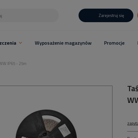
Zarejestruj się
zczenia
Wyposażenie magazynów
Promocje
WW IP65 - 25m
Ta
WW
zapyt