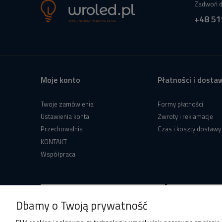
Zadwoń d
+48 51
Moje konto
Płatności i dosta
Twoje zamówienia
Formy płatności
Ustawienia konta
Zwroty i reklamacje
Przechowalnia
Czas i koszty dostawy
KONTAKT
Współpraca
Dbamy o Twoją prywatność