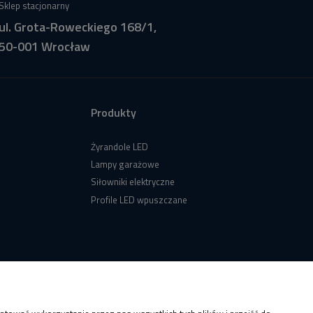
Sklep stacjonarny
ul. Grota-Roweckiego 168/1,
50-001 Wrocław
Produkty
Żyrandole LED
Lampy garażowe
Siłowniki elektryczne
Profile LED wpuszczane