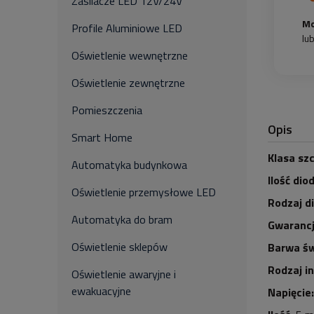
Zasilacze LED 12V/24V
Mo
Profile Aluminiowe LED
lu
Oświetlenie wewnętrzne
Oświetlenie zewnętrzne
Pomieszczenia
Opis
Smart Home
Klasa szc
Automatyka budynkowa
Ilość dio
Oświetlenie przemysłowe LED
Rodzaj d
Automatyka do bram
Gwarancj
Oświetlenie sklepów
Barwa św
Rodzaj i
Oświetlenie awaryjne i
ewakuacyjne
Napięcie: