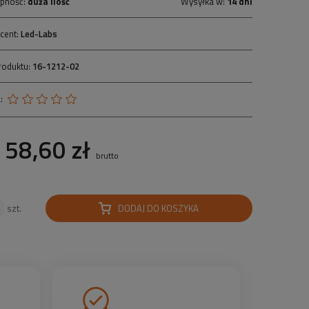
pność:
duża ilość
Wysyłka w:
14 dni
cent:
Led-Labs
roduktu:
16-1212-02
:
58,60 zł
brutto
DODAJ DO KOSZYKA
szt.