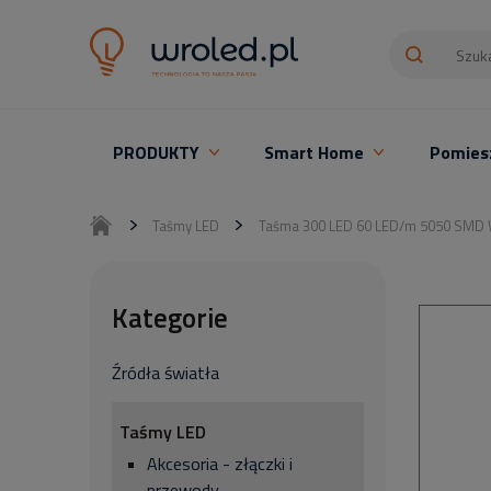
PRODUKTY
Smart Home
Pomies
Oświetlenie LED z montażem
Taśmy LED
Taśma 300 LED 60 LED/m 5050 SMD 
Kategorie
Źródła światła
Taśmy LED
Akcesoria - złączki i
przewody