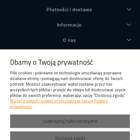
Płatności i dostawa
Informacje
O nas
Produkty
Dbamy o Twoją prywatność
Pliki cookies i pokrewne im technologie umożliwiają poprawne
działanie strony i pomagają nam dostosować ofertę do Twoich
potrzeb. Możesz zaakceptować wykorzystanie przez nas
wszystkich tych plików i przejść do sklepu lub dostosować użycie
plików do swoich preferencji, wybierając opcję "Dostosuj zgody".
Więcej o plikach cookies przeczytasz w naszej Polityce
prywatności.
zaakceptuj tylko niezbędne
dostosuj zgody