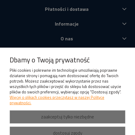
Płatności i dostawa
Informacje
O nas
Produkty
Dbamy o Twoją prywatność
Pliki cookies i pokrewne im technologie umożliwiają poprawne
działanie strony i pomagają nam dostosować ofertę do Twoich
potrzeb. Możesz zaakceptować wykorzystanie przez nas
wszystkich tych plików i przejść do sklepu lub dostosować użycie
plików do swoich preferencji, wybierając opcję "Dostosuj zgody".
Więcej o plikach cookies przeczytasz w naszej Polityce
prywatności.
zaakceptuj tylko niezbędne
dostosuj zgody