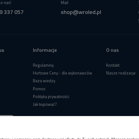
o nas!
Mail
9 337 057
shop@wroled.pl
wa
Informacje
O nas
Regulaminy
Kontakt
Hurtowe Ceny - dla wykonawców
Nasze realizacje
Baza wiedzy
Pomoc
Polityka prywatności
Jak kupować?