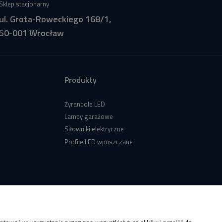
Sklep stacjonarny
ul. Grota-Roweckiego 168/1,
50-001 Wrocław
Produkty
Żyrandole LED
Lampy garażowe
Siłowniki elektryczne
Profile LED wpuszczane