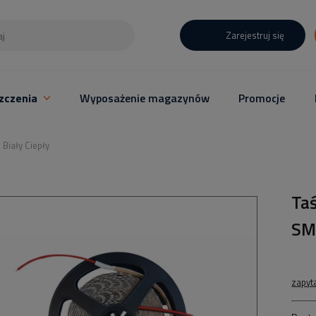
Zarejestruj się
zczenia
Wyposażenie magazynów
Promocje
Biały Ciepły
Ta
SM
zapyt