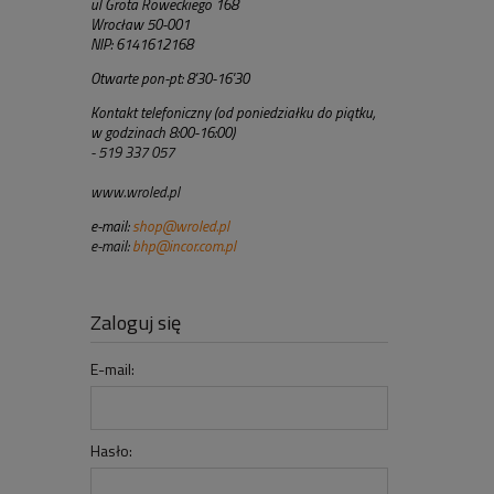
ul Grota Roweckiego 168
Wrocław 50-001
NIP: 6141612168
Otwarte pon-pt: 8'30-16'30
Kontakt telefoniczny (od poniedziałku do piątku,
w godzinach 8:00-16:00)
- 519 337 057
www.wroled.pl
e-mail:
shop@wroled.pl
e-mail:
bhp@incor.com.pl
Zaloguj się
E-mail:
Hasło: