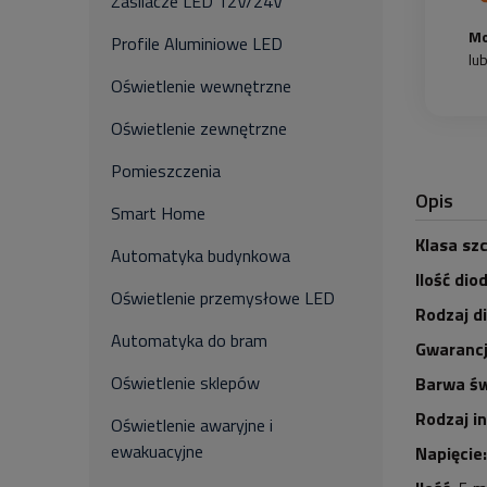
Zasilacze LED 12V/24V
Mo
Profile Aluminiowe LED
lu
Oświetlenie wewnętrzne
Oświetlenie zewnętrzne
Pomieszczenia
Opis
Smart Home
Klasa szc
Automatyka budynkowa
Ilość dio
Oświetlenie przemysłowe LED
Rodzaj d
Automatyka do bram
Gwarancj
Oświetlenie sklepów
Barwa św
Rodzaj i
Oświetlenie awaryjne i
ewakuacyjne
Napięcie: