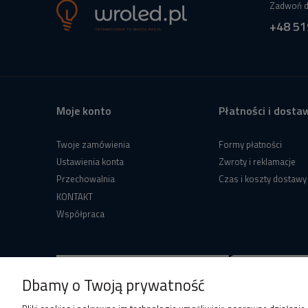
Zadwoń d
+48 51
Moje konto
Płatności i dosta
Twoje zamówienia
Formy płatności
Ustawienia konta
Zwroty i reklamacje
Przechowalnia
Czas i koszty dostawy
KONTAKT
Współpraca
Dbamy o Twoją prywatność