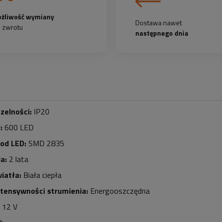
żliwość wymiany
Dostawa nawet
b zwrotu
następnego dnia
zelności:
IP20
d:
6
0
0
LED
iod LED:
SMD 2835
a:
2 lata
iatła:
Biała ciepła
ntensywności strumienia:
Energooszczędna
12 V