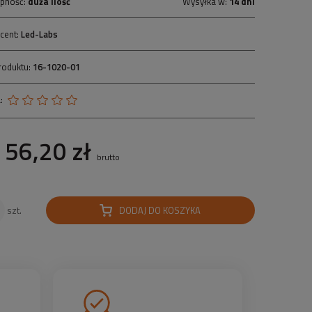
pność:
duża ilość
Wysyłka w:
14 dni
cent:
Led-Labs
roduktu:
16-1020-01
:
56,20 zł
brutto
DODAJ DO KOSZYKA
szt.