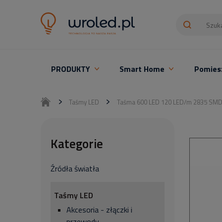
PRODUKTY
Smart Home
Pomies
Oświetlenie LED z montażem
Taśmy LED
Taśma 600 LED 120 LED/m 2835 SMD 
Kategorie
Źródła światła
Taśmy LED
Akcesoria - złączki i
przewody