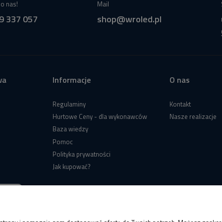
o nas!
Mail
9 337 057
shop@wroled.pl
wa
Informacje
O nas
Regulaminy
Kontakt
Hurtowe Ceny - dla wykonawców
Nasze realizacje
Baza wiedzy
Pomoc
Polityka prywatności
Jak kupować?