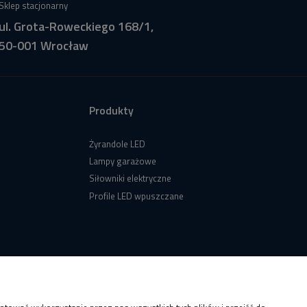
Sklep stacjonarny
ul. Grota-Roweckiego 168/1,
50-001 Wrocław
Produkty
Żyrandole LED
Lampy garażowe
Siłowniki elektryczne
Profile LED wpuszczane