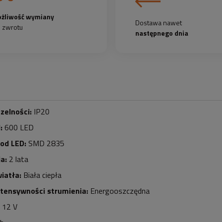
żliwość wymiany
Dostawa nawet
b zwrotu
następnego dnia
zelności:
IP20
d:
6
0
0 LED
iod LED:
SMD 2835
a:
2 lata
iatła:
Biała ciepła
ntensywności strumienia:
Energooszczędna
12 V