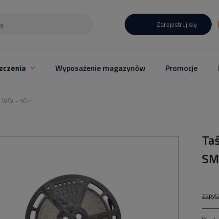
Zarejestruj się
zczenia
Wyposażenie magazynów
Promocje
D WW - 50m
Ta
SM
zapyt