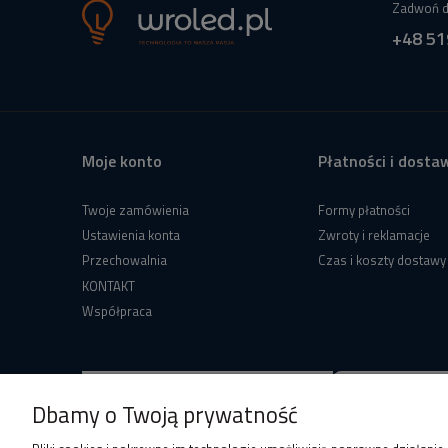
Zadwoń d
+48 51
Moje konto
Płatności i dosta
Twoje zamówienia
Formy płatności
Ustawienia konta
Zwroty i reklamacje
Przechowalnia
Czas i koszty dostawy
KONTAKT
Współpraca
Dbamy o Twoją prywatność