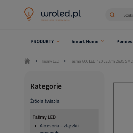
PRODUKTY
Smart Home
Pomies
Oświetlenie LED z montażem
Taśmy LED
Taśma 600 LED 120 LED/m 2835 SM
Kategorie
Źródła światła
Taśmy LED
Akcesoria - złączki i
przewody