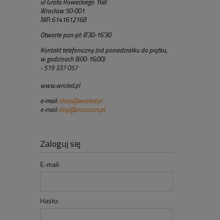
ul Grota Roweckiego 168
Wrocław 50-001
NIP: 6141612168
Otwarte pon-pt: 8'30-16'30
Kontakt telefoniczny (od poniedziałku do piątku,
w godzinach 8:00-16:00)
- 519 337 057
www.wroled.pl
e-mail:
shop@wroled.pl
e-mail:
bhp@incor.com.pl
Zaloguj się
E-mail:
Hasło: