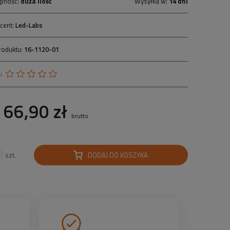
pność:
duża ilość
Wysyłka w:
14 dni
cent:
Led-Labs
roduktu:
16-1120-01
:
66,90 zł
brutto
DODAJ DO KOSZYKA
szt.