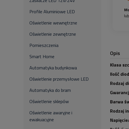
Zasilacze LED 12V/24V
Mo
Profile Aluminiowe LED
lu
Oświetlenie wewnętrzne
Oświetlenie zewnętrzne
Pomieszczenia
Opis
Smart Home
Klasa szc
Automatyka budynkowa
Ilość dio
Oświetlenie przemysłowe LED
Rodzaj d
Automatyka do bram
Gwarancj
Oświetlenie sklepów
Barwa św
Rodzaj i
Oświetlenie awaryjne i
ewakuacyjne
Napięcie: