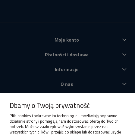
Moje konto
Płatności i dostawa
Informacje
O nas
Produkty
Dbamy o Twoją prywatność
Pliki cookies i pokrewne im technologie umożliwiają poprawne
działanie strony i pomagają nam dostosować ofertę do Twoich
potrzeb. Możesz zaakceptować wykorzystanie przez nas
wszystkich tych plików i przejść do sklepu lub dostosować użycie